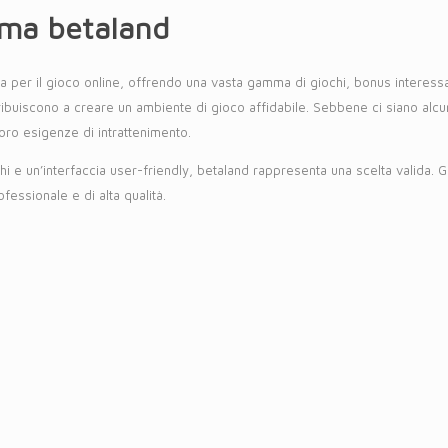
orma betaland
a per il gioco online, offrendo una vasta gamma di giochi, bonus interessan
tribuiscono a creare un ambiente di gioco affidabile. Sebbene ci siano alcun
loro esigenze di intrattenimento.
i e un’interfaccia user-friendly, betaland rappresenta una scelta valida. Gl
fessionale e di alta qualità.