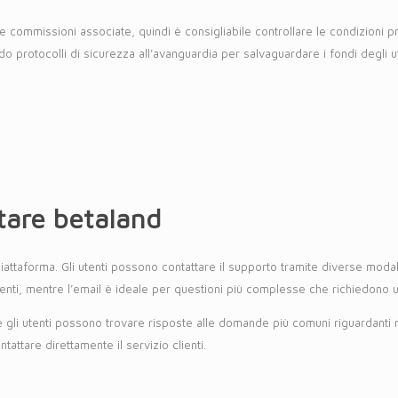
ommissioni associate, quindi è consigliabile controllare le condizioni pr
ndo protocolli di sicurezza all’avanguardia per salvaguardare i fondi degli ut
tare betaland
 piattaforma. Gli utenti possono contattare il supporto tramite diverse modali
enti, mentre l’email è ideale per questioni più complesse che richiedono 
ove gli utenti possono trovare risposte alle domande più comuni riguardanti
attare direttamente il servizio clienti.