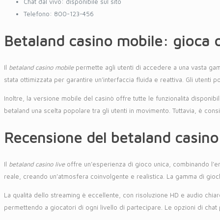
Chat dal vivo: disponibile sul sito
Telefono: 800-123-456
Betaland casino mobile: gioca 
Il
betaland casino mobile
permette agli utenti di accedere a una vasta gamm
stata ottimizzata per garantire un’interfaccia fluida e reattiva. Gli uten
Inoltre, la versione mobile del casinò offre tutte le funzionalità disponib
betaland una scelta popolare tra gli utenti in movimento. Tuttavia, è consig
Recensione del betaland casino 
Il
betaland casino live
offre un’esperienza di gioco unica, combinando l’em
reale, creando un’atmosfera coinvolgente e realistica. La gamma di giochi d
La qualità dello streaming è eccellente, con risoluzione HD e audio chiar
permettendo a giocatori di ogni livello di partecipare. Le opzioni di chat