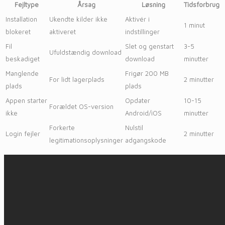
Fejltype
Årsag
Løsning
Tidsforbrug
Installation
Ukendte kilder ikke
Aktivér i
1 minut
blokeret
aktiveret
indstillinger
Fil
Slet og genstart
3-5
Ufuldstændig download
beskadiget
download
minutter
Manglende
Frigør 200 MB
For lidt lagerplads
2 minutter
plads
plads
Appen starter
Opdater
10-15
Forældet OS-version
ikke
Android/iOS
minutter
Forkerte
Nulstil
Login fejler
2 minutter
legitimationsoplysninger
adgangskode