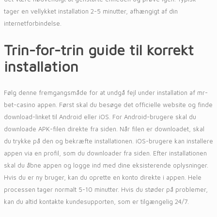
tager en vellykket installation 2-5 minutter, afhængigt af din
internetforbindelse.
Trin-for-trin guide til korrekt
installation
Følg denne fremgangsmåde for at undgå fejl under installation af mr-
bet-casino appen. Først skal du besøge det officielle website og finde
download-linket til Android eller iOS. For Android-brugere skal du
downloade APK-filen direkte fra siden. Når filen er downloadet, skal
du trykke på den og bekræfte installationen. iOS-brugere kan installere
appen via en profil, som du downloader fra siden. Efter installationen
skal du åbne appen og logge ind med dine eksisterende oplysninger.
Hvis du er ny bruger, kan du oprette en konto direkte i appen. Hele
processen tager normalt 5-10 minutter. Hvis du støder på problemer,
kan du altid kontakte kundesupporten, som er tilgængelig 24/7.