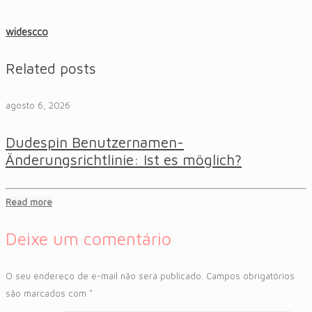
widescco
Related posts
agosto 6, 2026
Dudespin Benutzernamen-
Änderungsrichtlinie: Ist es möglich?
Read more
Deixe um comentário
O seu endereço de e-mail não será publicado.
Campos obrigatórios
são marcados com
*