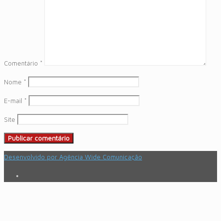
Comentário
*
Nome
*
E-mail
*
Site
Desenvolvido por Agência Wide Comunicação