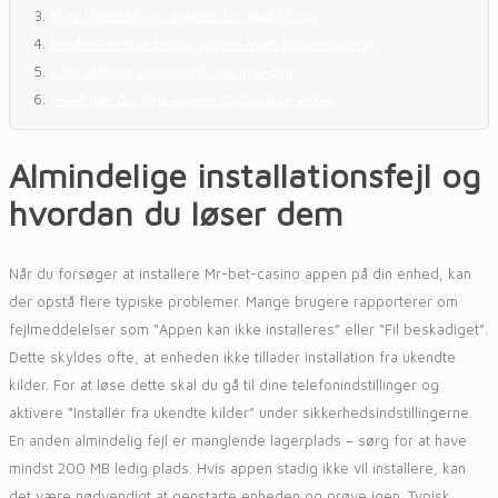
Krav til enhed og system for stabil brug
Fordele ved at bruge appen frem for browseren
Ofte stillede spørgsmål om app-fejl
Hvad gør du, hvis appen stadig ikke virker
Almindelige installationsfejl og
hvordan du løser dem
Når du forsøger at installere Mr-bet-casino appen på din enhed, kan
der opstå flere typiske problemer. Mange brugere rapporterer om
fejlmeddelelser som “Appen kan ikke installeres” eller “Fil beskadiget”.
Dette skyldes ofte, at enheden ikke tillader installation fra ukendte
kilder. For at løse dette skal du gå til dine telefonindstillinger og
aktivere “Installér fra ukendte kilder” under sikkerhedsindstillingerne.
En anden almindelig fejl er manglende lagerplads – sørg for at have
mindst 200 MB ledig plads. Hvis appen stadig ikke vil installere, kan
det være nødvendigt at genstarte enheden og prøve igen. Typisk