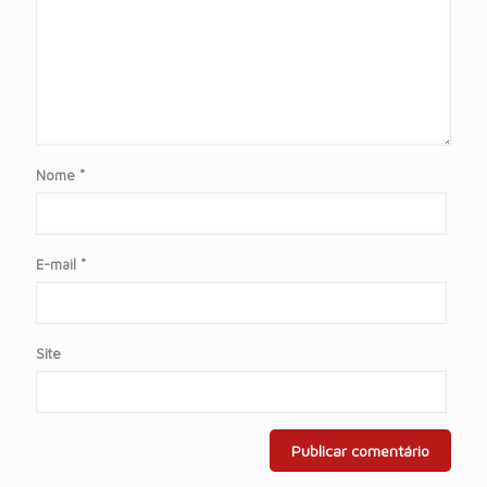
Nome
*
E-mail
*
Site