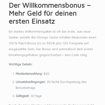
Der Willkommensbonus –
Mehr Geld für deinen
ersten Einsatz
Ein starkes Willkommenspaket ist oft das erste, was neue
Spieler anzieht. Bei 5Gringo Casino erhalten Neukunden einen
100 % Match‑Bonus bis zu 500 € plus 100 Freispiele auf
ausgewählte Slots. Der Bonus wird automatisch dem ersten
Einzahlungsguthaben gutgeschrieben – kein Code nötig.
Wichtige Details:
Mindesteinzahlung:
€20
Umsatzbedingungen:
35‑fache Durchspielung des
Bonusbetrags
Gültigkeit:
30 Tage