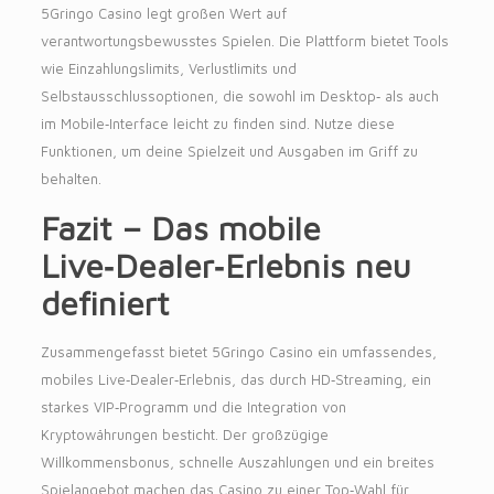
5Gringo Casino legt großen Wert auf
verantwortungsbewusstes Spielen. Die Plattform bietet Tools
wie Einzahlungslimits, Verlustlimits und
Selbstausschlussoptionen, die sowohl im Desktop‑ als auch
im Mobile‑Interface leicht zu finden sind. Nutze diese
Funktionen, um deine Spielzeit und Ausgaben im Griff zu
behalten.
Fazit – Das mobile
Live‑Dealer‑Erlebnis neu
definiert
Zusammengefasst bietet 5Gringo Casino ein umfassendes,
mobiles Live‑Dealer‑Erlebnis, das durch HD‑Streaming, ein
starkes VIP‑Programm und die Integration von
Kryptowährungen besticht. Der großzügige
Willkommensbonus, schnelle Auszahlungen und ein breites
Spielangebot machen das Casino zu einer Top‑Wahl für