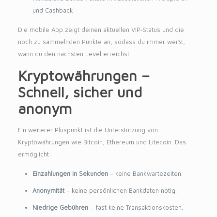
und Cashback
Die mobile App zeigt deinen aktuellen VIP‑Status und die
noch zu sammelnden Punkte an, sodass du immer weißt,
wann du den nächsten Level erreichst.
Kryptowährungen –
Schnell, sicher und
anonym
Ein weiterer Pluspunkt ist die Unterstützung von
Kryptowährungen wie Bitcoin, Ethereum und Litecoin. Das
ermöglicht:
Einzahlungen in Sekunden
– keine Bankwartezeiten.
Anonymität
– keine persönlichen Bankdaten nötig.
Niedrige Gebühren
– fast keine Transaktionskosten.