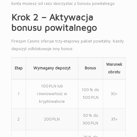
konta możesz od razu skorzystać z bonusu powitalnego.
Krok 2 – Aktywacja
bonusu powitalnego
Firespin Casino oferuje trzy‑etapowy pakiet powitalny. Każdy
depozyt odblokowuje inny bonus:
Warunek
Etap
Wymagany depozyt
Bonus
obrotu
100 PLN lub
100 % do
1
równowartość w
30×
500 PLN
kryptowalucie
50 % do
2
200 PLN
35×
300 PLN