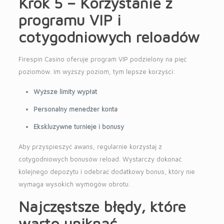
Krok 5 – Korzystanie z
programu VIP i
cotygodniowych reloadów
Firespin Casino oferuje program VIP podzielony na pięć
poziomów. Im wyższy poziom, tym lepsze korzyści:
Wyższe limity wypłat
Personalny menedżer konta
Ekskluzywne turnieje i bonusy
Aby przyspieszyć awans, regularnie korzystaj z
cotygodniowych bonusów reload. Wystarczy dokonać
kolejnego depozytu i odebrać dodatkowy bonus, który nie
wymaga wysokich wymogów obrotu.
Najczęstsze błędy, które
warto uniknąć