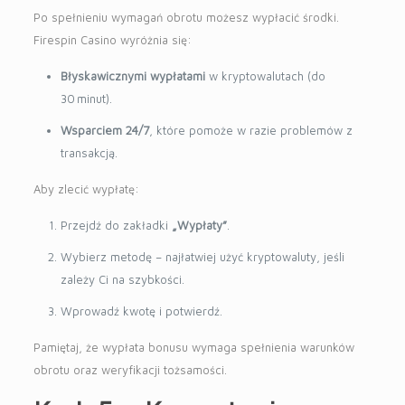
Po spełnieniu wymagań obrotu możesz wypłacić środki.
Firespin Casino wyróżnia się:
Błyskawicznymi wypłatami
w kryptowalutach (do
30 minut).
Wsparciem 24/7
, które pomoże w razie problemów z
transakcją.
Aby zlecić wypłatę:
Przejdź do zakładki
„Wypłaty”
.
Wybierz metodę – najłatwiej użyć kryptowaluty, jeśli
zależy Ci na szybkości.
Wprowadź kwotę i potwierdź.
Pamiętaj, że wypłata bonusu wymaga spełnienia warunków
obrotu oraz weryfikacji tożsamości.