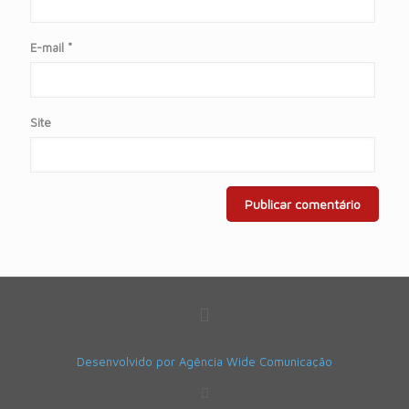
E-mail
*
Site
Desenvolvido por Agência Wide Comunicação