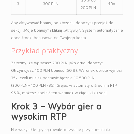
25 % do
3
300 PLN
40×
200 PLN
Aby aktywować bonus, po złożeniu depozytu przejdź do
sekcji „Moje bonusy” i kliknij „Aktywuj”. System automatycznie
doda środki bonusowe do Twojego konta.
Przykład praktyczny
Załóżmy, że wpłacasz 200 PLN jako drugi depozyt.
Otrzymujesz 100 PLN bonusu (50 %). Warunek obrotu wynosi
35×, czyli musisz postawić łącznie 10 500 PLN
(300 PLN + 100 PLN × 35). Grając w automaty o średnim RTP
96 %, możesz spełnić ten warunek w ciągu kilku sesji.
Krok 3 – Wybór gier o
wysokim RTP
Nie wszystkie gry są równie korzystne przy spełnianiu