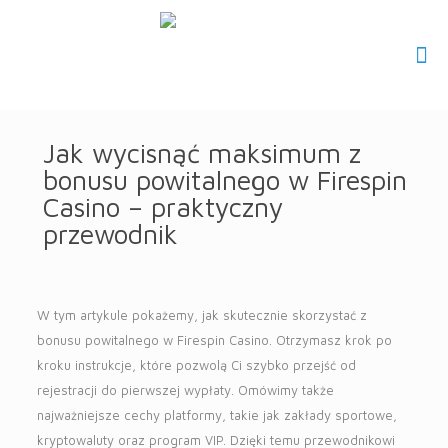
Jak wycisnąć maksimum z
bonusu powitalnego w Firespin
Casino – praktyczny
przewodnik
W tym artykule pokażemy, jak skutecznie skorzystać z
bonusu powitalnego w Firespin Casino. Otrzymasz krok po
kroku instrukcje, które pozwolą Ci szybko przejść od
rejestracji do pierwszej wypłaty. Omówimy także
najważniejsze cechy platformy, takie jak zakłady sportowe,
kryptowaluty oraz program VIP. Dzięki temu przewodnikowi