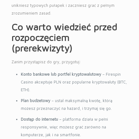
unikniesz typowych pułapek i zaczniesz grać z pełnym
zrozumieniem zasad.
Co warto wiedzieć przed
rozpoczęciem
(prerekwizyty)
Zanim przystąpisz do gry, przygotuj:
Konto bankowe lub portfel kryptowalutowy
– Firespin
Casino akceptuje PLN oraz popularne kryptowaluty (BTC,
ETH).
Plan budżetowy
– ustal maksymalną kwotę, którą
możesz przeznaczyć na hazard, i trzymaj się go.
Dostęp do internetu
– platforma działa w pełni
responsywnie, więc możesz grać zarówno na
komputerze, jak i na smartfonie.