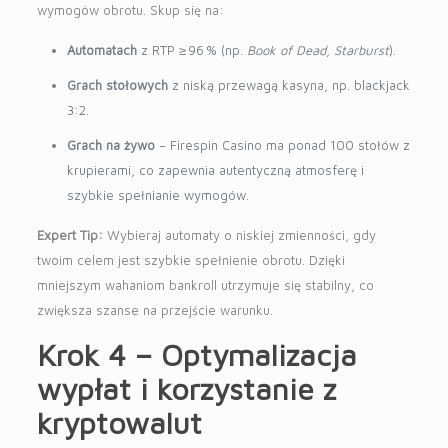
wymogów obrotu. Skup się na:
Automatach
z RTP ≥ 96 % (np.
Book of Dead
,
Starburst
).
Grach stołowych
z niską przewagą kasyna, np. blackjack
3:2.
Grach na żywo
– Firespin Casino ma ponad 100 stołów z
krupierami, co zapewnia autentyczną atmosferę i
szybkie spełnianie wymogów.
Expert Tip:
Wybieraj automaty o niskiej zmienności, gdy
twoim celem jest szybkie spełnienie obrotu. Dzięki
mniejszym wahaniom bankroll utrzymuje się stabilny, co
zwiększa szanse na przejście warunku.
Krok 4 – Optymalizacja
wypłat i korzystanie z
kryptowalut