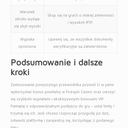
Warunek
Skup się na grach o niskiej zmienności
obrotu wydaje
i wysokim RTP.
się zbyt wysoki
Wypłata
Upewnij się, że wszystkie dokumenty
opóźniona
weryfikacyjne są zatwierdzone.
Podsumowanie i dalsze
kroki
Zastosowanie powyższego przewodnika pozwoli Ci w pełni
wykorzystać bonus powitalny w Firespin Casino oraz cieszyć
się szybkimi wypłatami i ekskluzywnymi bonusami VIP.
Pamiętaj o odpowiedzialnym podejściu do gry – ustal limity i
trzymaj się ich. Jeśli chcesz rozpocząć przygodę już dziś,
odwiedź platformę i zarejestruj się, korzystając z podanego
linku.