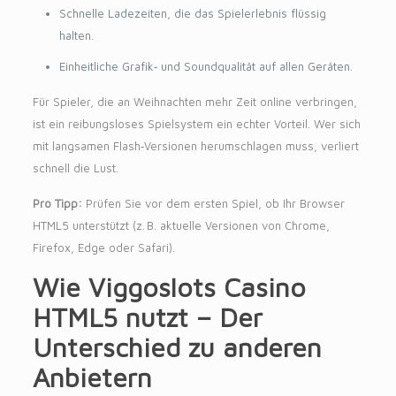
Schnelle Ladezeiten, die das Spielerlebnis flüssig
halten.
Einheitliche Grafik‑ und Soundqualität auf allen Geräten.
Für Spieler, die an Weihnachten mehr Zeit online verbringen,
ist ein reibungsloses Spielsystem ein echter Vorteil. Wer sich
mit langsamen Flash‑Versionen herumschlagen muss, verliert
schnell die Lust.
Pro Tipp:
Prüfen Sie vor dem ersten Spiel, ob Ihr Browser
HTML5 unterstützt (z. B. aktuelle Versionen von Chrome,
Firefox, Edge oder Safari).
Wie Viggoslots Casino
HTML5 nutzt – Der
Unterschied zu anderen
Anbietern