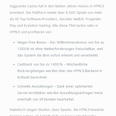
Viggoslots Casino hat in den letzten Jahren massiv in HTML5
investiert. Die Plattform bietet über 6.000 Spiele von mehr
als 45 Top‑Software‑Providern, darunter NetEnt, Pragmatic
Play und Evolution Gaming. Alle diese Titel laufen nativ in
HTML5 und profitieren von:
Wager‑free Bonus – Der Willkommensbonus von bis zu
1.000 € ist ohne Wettanforderungen freischaltbar, weil
das System die Boni sofort erkennt und verarbeitet.
Cashback von bis zu 1.400 % – Wöchentliche
Rückvergütungen werden über das HTML5‑Backend in
Echtzeit berechnet.
Schnelle Auszahlungen – Dank einer optimierten
Server‑Architektur werden Auszahlungsanfragen meist
innerhalb von 24 Stunden bearbeitet.
Statistisch zeigen Studien, dass Spieler, die HTML5‑basierte