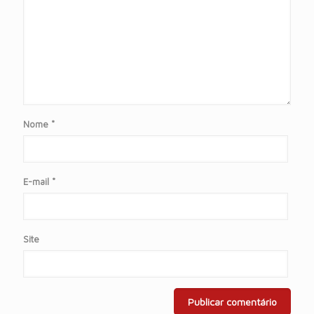
Nome
*
E-mail
*
Site