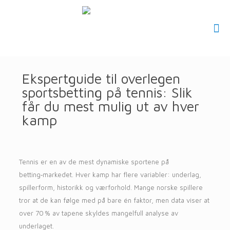
Ekspertguide til overlegen
sportsbetting på tennis: Slik
får du mest mulig ut av hver
kamp
Tennis er en av de mest dynamiske sportene på
betting‑markedet. Hver kamp har flere variabler: underlag,
spillerform, historikk og værforhold. Mange norske spillere
tror at de kan følge med på bare én faktor, men data viser at
over 70 % av tapene skyldes mangelfull analyse av
underlaget.