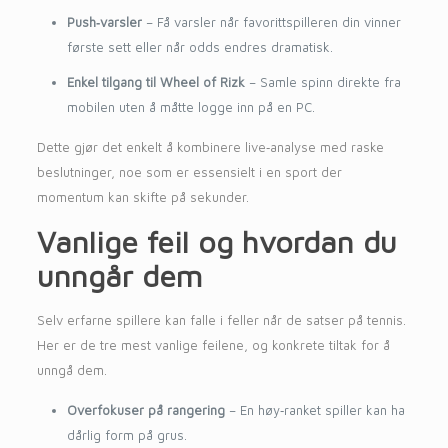
Push‑varsler
– Få varsler når favorittspilleren din vinner
første sett eller når odds endres dramatisk.
Enkel tilgang til Wheel of Rizk
– Samle spinn direkte fra
mobilen uten å måtte logge inn på en PC.
Dette gjør det enkelt å kombinere live‑analyse med raske
beslutninger, noe som er essensielt i en sport der
momentum kan skifte på sekunder.
Vanlige feil og hvordan du
unngår dem
Selv erfarne spillere kan falle i feller når de satser på tennis.
Her er de tre mest vanlige feilene, og konkrete tiltak for å
unngå dem.
Overfokuser på rangering
– En høy‑ranket spiller kan ha
dårlig form på grus.