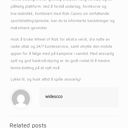
pålitelig plattform. Ved å forstå underlag, formkurve og
live‑statistikk, kombinert med Rizk Casino sin omfattende
sportsbetting‑tjeneste, kan du ta informerte beslutninger og
maksimere gevinster.
Husk å bruke Wheel of Rizk for ekstra verdi, dra nytte av
raske uttak og 24/7 kundeservice, samt utnytte den mobile
appen for å følge med på kampene i sanntid. Med ansvarlig
spill og god bankroll‑styring er du godt rustet til å mestre
tennis‑betting på et nytt nivå.
Lykke til, og husk alltid å spille ansvarlig!
widescco
Related posts