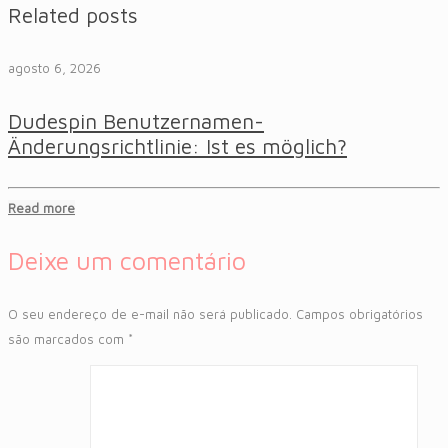
Related posts
agosto 6, 2026
Dudespin Benutzernamen-
Änderungsrichtlinie: Ist es möglich?
Read more
Deixe um comentário
O seu endereço de e-mail não será publicado.
Campos obrigatórios
são marcados com
*