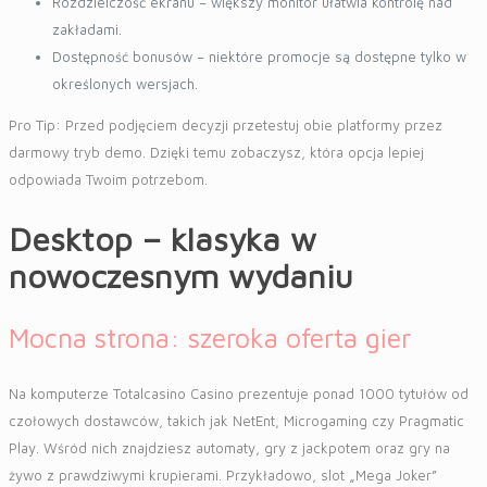
Rozdzielczość ekranu – większy monitor ułatwia kontrolę nad
zakładami.
Dostępność bonusów – niektóre promocje są dostępne tylko w
określonych wersjach.
Pro Tip: Przed podjęciem decyzji przetestuj obie platformy przez
darmowy tryb demo. Dzięki temu zobaczysz, która opcja lepiej
odpowiada Twoim potrzebom.
Desktop – klasyka w
nowoczesnym wydaniu
Mocna strona: szeroka oferta gier
Na komputerze Totalcasino Casino prezentuje ponad 1000 tytułów od
czołowych dostawców, takich jak NetEnt, Microgaming czy Pragmatic
Play. Wśród nich znajdziesz automaty, gry z jackpotem oraz gry na
żywo z prawdziwymi krupierami. Przykładowo, slot „Mega Joker”