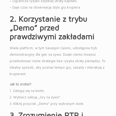
– Ogranicza ryzyko szybkiej utraty kapitału.
– Daje czas na obserwację stylu gry krupiera.
2. Korzystanie z trybu
„Demo” przed
prawdziwymi zakładami
Wiele platform, w tym Savaspin Casino, udostępnia tryb
demonstracyjny dla gier na żywo. Dzięki niemu możesz
przetestować różne strategie bez ryzyka utraty pieniędzy. To
idealny sposób, aby poznać tempo gry, zasady i interakcję z
krupierem.
Jak to zrobić?
1. Zaloguj się na konto.
2. Wybierz sekcję „Gry na żywo”.
3. Kliknij przycisk „Demo” przy wybranym stole.
3. Zrozumienie RTP i