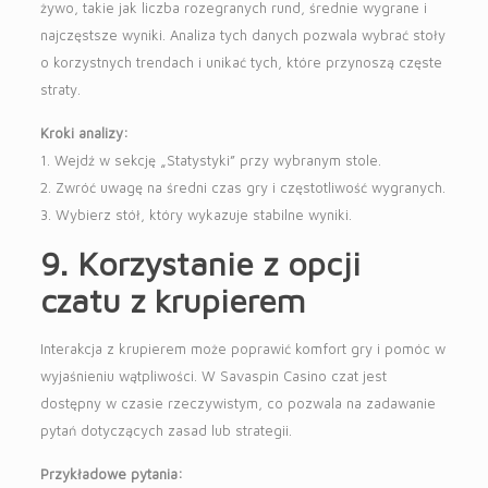
żywo, takie jak liczba rozegranych rund, średnie wygrane i
najczęstsze wyniki. Analiza tych danych pozwala wybrać stoły
o korzystnych trendach i unikać tych, które przynoszą częste
straty.
Kroki analizy:
1. Wejdź w sekcję „Statystyki” przy wybranym stole.
2. Zwróć uwagę na średni czas gry i częstotliwość wygranych.
3. Wybierz stół, który wykazuje stabilne wyniki.
9. Korzystanie z opcji
czatu z krupierem
Interakcja z krupierem może poprawić komfort gry i pomóc w
wyjaśnieniu wątpliwości. W Savaspin Casino czat jest
dostępny w czasie rzeczywistym, co pozwala na zadawanie
pytań dotyczących zasad lub strategii.
Przykładowe pytania: