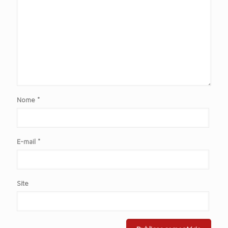
Nome
*
E-mail
*
Site