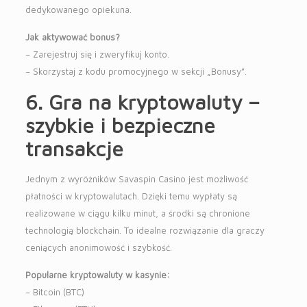
dedykowanego opiekuna.
Jak aktywować bonus?
– Zarejestruj się i zweryfikuj konto.
– Skorzystaj z kodu promocyjnego w sekcji „Bonusy”.
6. Gra na kryptowaluty –
szybkie i bezpieczne
transakcje
Jednym z wyróżników Savaspin Casino jest możliwość
płatności w kryptowalutach. Dzięki temu wypłaty są
realizowane w ciągu kilku minut, a środki są chronione
technologią blockchain. To idealne rozwiązanie dla graczy
ceniących anonimowość i szybkość.
Popularne kryptowaluty w kasynie:
– Bitcoin (BTC)