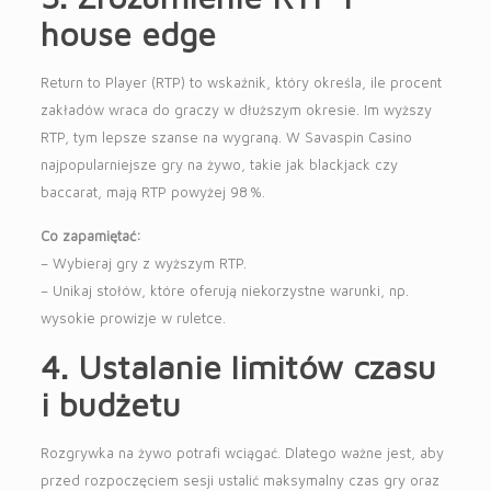
house edge
Return to Player (RTP) to wskaźnik, który określa, ile procent
zakładów wraca do graczy w dłuższym okresie. Im wyższy
RTP, tym lepsze szanse na wygraną. W Savaspin Casino
najpopularniejsze gry na żywo, takie jak blackjack czy
baccarat, mają RTP powyżej 98 %.
Co zapamiętać:
– Wybieraj gry z wyższym RTP.
– Unikaj stołów, które oferują niekorzystne warunki, np.
wysokie prowizje w ruletce.
4. Ustalanie limitów czasu
i budżetu
Rozgrywka na żywo potrafi wciągać. Dlatego ważne jest, aby
przed rozpoczęciem sesji ustalić maksymalny czas gry oraz