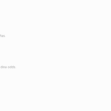
tas.
 dina odds.