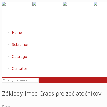
Home
Sobre nós
Catálogo
Contatos
Základy Imea Craps pre začiatočníkov
Obsah