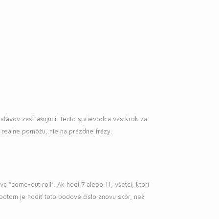
stávov zastrašujúci. Tento sprievodca vás krok za
 reálne pomôžu, nie na prázdne frázy.
 “come-out roll”. Ak hodí 7 alebo 11, všetci, ktorí
m potom je hodiť toto bodové číslo znovu skôr, než