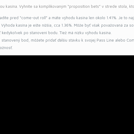
dou kasína. Vyhnite sa komplikovaným “proposition bets” v strede stola, k
adíte pred “come-out roll” a máte výhodu kasína len okolo 1.41%. Je to najl
. Výhoda kasína je ešte nižšia, cca 1.36%. Môže byť však považovaná za soc
ť kedykoľvek po stanovení bodu. Tiež má nízku výhodu kasína.
e stanovený bod, môžete pridať ďalšiu stávku k svojej Pass Line alebo Com
ožnosť.