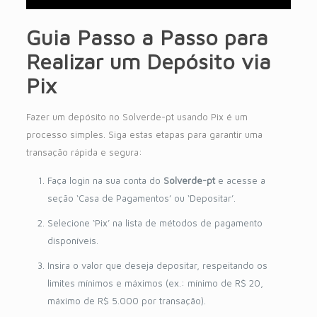
Guia Passo a Passo para
Realizar um Depósito via
Pix
Fazer um depósito no Solverde-pt usando Pix é um
processo simples. Siga estas etapas para garantir uma
transação rápida e segura:
Faça login na sua conta do
Solverde-pt
e acesse a
seção ‘Casa de Pagamentos’ ou ‘Depositar’.
Selecione ‘Pix’ na lista de métodos de pagamento
disponíveis.
Insira o valor que deseja depositar, respeitando os
limites mínimos e máximos (ex.: mínimo de R$ 20,
máximo de R$ 5.000 por transação).