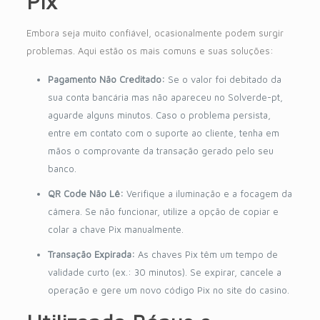
Pix
Embora seja muito confiável, ocasionalmente podem surgir
problemas. Aqui estão os mais comuns e suas soluções:
Pagamento Não Creditado:
Se o valor foi debitado da
sua conta bancária mas não apareceu no Solverde-pt,
aguarde alguns minutos. Caso o problema persista,
entre em contato com o suporte ao cliente, tenha em
mãos o comprovante da transação gerado pelo seu
banco.
QR Code Não Lê:
Verifique a iluminação e a focagem da
câmera. Se não funcionar, utilize a opção de copiar e
colar a chave Pix manualmente.
Transação Expirada:
As chaves Pix têm um tempo de
validade curto (ex.: 30 minutos). Se expirar, cancele a
operação e gere um novo código Pix no site do casino.