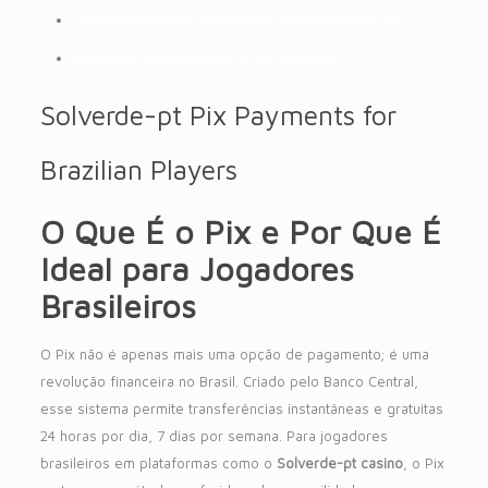
Utilizando Bónus e Promoções com Depósitos Pix
Processo de Verificação (KYC) e Saques
Solverde-pt Pix Payments for
Brazilian Players
O Que É o Pix e Por Que É
Ideal para Jogadores
Brasileiros
O Pix não é apenas mais uma opção de pagamento; é uma
revolução financeira no Brasil. Criado pelo Banco Central,
esse sistema permite transferências instantâneas e gratuitas
24 horas por dia, 7 dias por semana. Para jogadores
brasileiros em plataformas como o
Solverde-pt casino
, o Pix