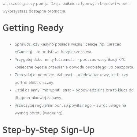
większość graczy pomija. Dzięki unikniesz typowych błędów i w pełni
wykorzystasz dostępne promocje.
Getting Ready
Sprawdź, czy kasyno posiada ważną licencję (np. Curacao
eGaming) – to podstawa bezpieczeństwa.
Przygotuj dokumenty tożsamości – podczas weryfikacji KYC
konieczne będzie przesłanie dowodu osobistego lub paszportu.
Zdecyduj o metodzie płatności – przelew bankowy, karta czy
portfel elektroniczny.
Ustal dzienny limit wpłat i strat – odpowiedzialna gra to klucz do
długoterminowej zabawy.
Przeczytaj regulamin bonusu powitalnego – zwróć uwagę na
wymóg obrotu (wagering).
Step-by-Step Sign-Up