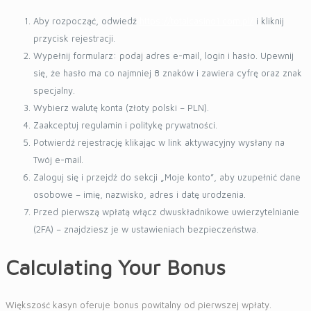
Aby rozpocząć, odwiedź
https://totalcasino1.com.pl/
i kliknij
przycisk rejestracji.
Wypełnij formularz: podaj adres e-mail, login i hasło. Upewnij
się, że hasło ma co najmniej 8 znaków i zawiera cyfrę oraz znak
specjalny.
Wybierz walutę konta (złoty polski – PLN).
Zaakceptuj regulamin i politykę prywatności.
Potwierdź rejestrację klikając w link aktywacyjny wysłany na
Twój e-mail.
Zaloguj się i przejdź do sekcji „Moje konto”, aby uzupełnić dane
osobowe – imię, nazwisko, adres i datę urodzenia.
Przed pierwszą wpłatą włącz dwuskładnikowe uwierzytelnianie
(2FA) – znajdziesz je w ustawieniach bezpieczeństwa.
Calculating Your Bonus
Większość kasyn oferuje bonus powitalny od pierwszej wpłaty.