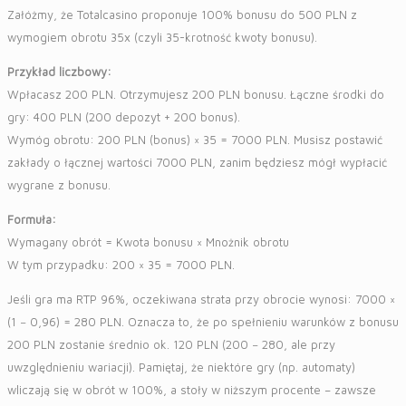
Załóżmy, że Totalcasino proponuje 100% bonusu do 500 PLN z
wymogiem obrotu 35x (czyli 35-krotność kwoty bonusu).
Przykład liczbowy:
Wpłacasz 200 PLN. Otrzymujesz 200 PLN bonusu. Łączne środki do
gry: 400 PLN (200 depozyt + 200 bonus).
Wymóg obrotu: 200 PLN (bonus) × 35 = 7000 PLN. Musisz postawić
zakłady o łącznej wartości 7000 PLN, zanim będziesz mógł wypłacić
wygrane z bonusu.
Formuła:
Wymagany obrót = Kwota bonusu × Mnożnik obrotu
W tym przypadku: 200 × 35 = 7000 PLN.
Jeśli gra ma RTP 96%, oczekiwana strata przy obrocie wynosi: 7000 ×
(1 − 0,96) = 280 PLN. Oznacza to, że po spełnieniu warunków z bonusu
200 PLN zostanie średnio ok. 120 PLN (200 − 280, ale przy
uwzględnieniu wariacji). Pamiętaj, że niektóre gry (np. automaty)
wliczają się w obrót w 100%, a stoły w niższym procente – zawsze