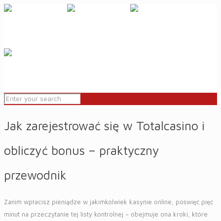
Jak zarejestrować się w Totalcasino i
obliczyć bonus – praktyczny
przewodnik
Zanim wpłacisz pieniądze w jakimkolwiek kasynie online, poświęć pięć
minut na przeczytanie tej listy kontrolnej – obejmuje ona kroki, które