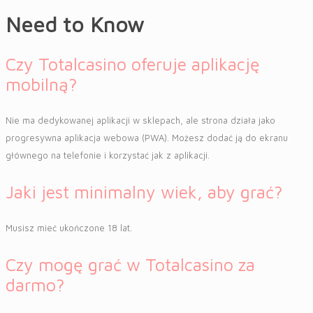
Need to Know
Czy Totalcasino oferuje aplikację
mobilną?
Nie ma dedykowanej aplikacji w sklepach, ale strona działa jako
progresywna aplikacja webowa (PWA). Możesz dodać ją do ekranu
głównego na telefonie i korzystać jak z aplikacji.
Jaki jest minimalny wiek, aby grać?
Musisz mieć ukończone 18 lat.
Czy mogę grać w Totalcasino za
darmo?