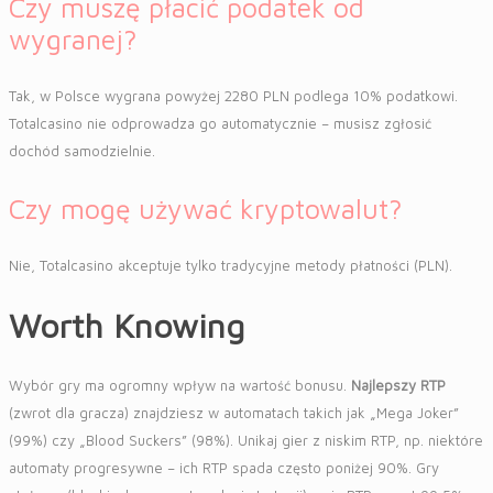
Czy muszę płacić podatek od
wygranej?
Tak, w Polsce wygrana powyżej 2280 PLN podlega 10% podatkowi.
Totalcasino nie odprowadza go automatycznie – musisz zgłosić
dochód samodzielnie.
Czy mogę używać kryptowalut?
Nie, Totalcasino akceptuje tylko tradycyjne metody płatności (PLN).
Worth Knowing
Wybór gry ma ogromny wpływ na wartość bonusu.
Najlepszy RTP
(zwrot dla gracza) znajdziesz w automatach takich jak „Mega Joker”
(99%) czy „Blood Suckers” (98%). Unikaj gier z niskim RTP, np. niektóre
automaty progresywne – ich RTP spada często poniżej 90%. Gry