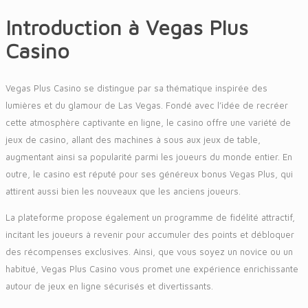
Introduction à Vegas Plus
Casino
Vegas Plus Casino se distingue par sa thématique inspirée des
lumières et du glamour de Las Vegas. Fondé avec l’idée de recréer
cette atmosphère captivante en ligne, le casino offre une variété de
jeux de casino, allant des machines à sous aux jeux de table,
augmentant ainsi sa popularité parmi les joueurs du monde entier. En
outre, le casino est réputé pour ses généreux bonus Vegas Plus, qui
attirent aussi bien les nouveaux que les anciens joueurs.
La plateforme propose également un programme de fidélité attractif,
incitant les joueurs à revenir pour accumuler des points et débloquer
des récompenses exclusives. Ainsi, que vous soyez un novice ou un
habitué, Vegas Plus Casino vous promet une expérience enrichissante
autour de jeux en ligne sécurisés et divertissants.