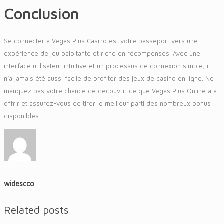
Conclusion
Se connecter à Vegas Plus Casino est votre passeport vers une
expérience de jeu palpitante et riche en récompenses. Avec une
interface utilisateur intuitive et un processus de connexion simple, il
n’a jamais été aussi facile de profiter des jeux de casino en ligne. Ne
manquez pas votre chance de découvrir ce que Vegas Plus Online a à
offrir et assurez-vous de tirer le meilleur parti des nombreux bonus
disponibles.
widescco
Related posts