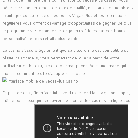
En tant que membre de la communauté du Vegas Plus Casino, vous
bénéficiez non seulement de jeux de qualité, mais aussi de nombreux
avantages concurrentiels. Les bonus Vegas Plus et les promotions
régulières vous offrent davantage d’opportunités de gagner. De plus,
le programme VIP récompense les joueurs fidèles par des bonus
personnalisés et des retraits plus rapides.
Le casino s’assure également que sa plateforme est compatible sur
plusieurs appareils, vous permettant de jouer à partir de votre
ordinateur de bureau, tablette ou smartphone. Voici une image qui
montre comment le site s’adapte sur mobile :
En plus de cela, l’interface intuitive du site rend la navigation simple,
même pour ceux qui découvrent le monde des casinos en ligne pour