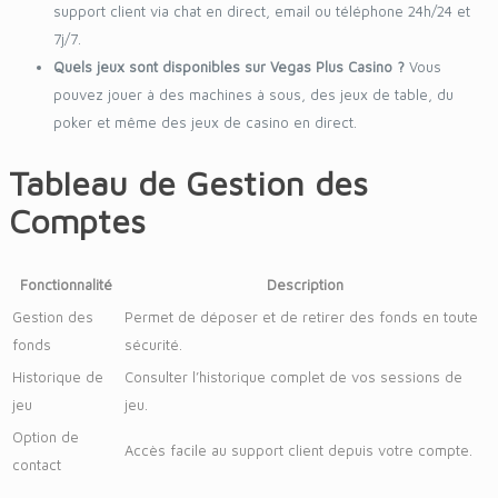
support client via chat en direct, email ou téléphone 24h/24 et
7j/7.
Quels jeux sont disponibles sur Vegas Plus Casino ?
Vous
pouvez jouer à des machines à sous, des jeux de table, du
poker et même des jeux de casino en direct.
Tableau de Gestion des
Comptes
Fonctionnalité
Description
Gestion des
Permet de déposer et de retirer des fonds en toute
fonds
sécurité.
Historique de
Consulter l’historique complet de vos sessions de
jeu
jeu.
Option de
Accès facile au support client depuis votre compte.
contact