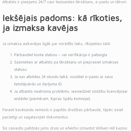
Atbalsts ir pieejams 24/7 caur tiešsaistes tērzēšanu, e-pastu un tālruni.
Iekšējais padoms: kā rīkoties,
ja izmaksa kavējas
Ja izmaksa aizkavējas ilgāk par norādīto laiku, rīkojieties šādi:
Pārbaudiet konta statusu – vai verifikācija ir pabeigta.
Sazinieties ar atbalstu pa tērzēšanu un pieprasiet izmaksas
statusu.
Ja nav atbildes 24 stundu laikā, nosūtiet e-pastu ar savu
lietotājvārdu un darījuma ID.
Ja atbalsts neatrisina problēmu, iesniedziet sūdzību licencējošai
iestādei (piemēram, Kipras Spēļu komisijai).
Parasti kavēšanās iemesls ir papildu drošības pārbaude, tāpēc esiet
pacietīgi un sagatavojiet dokumentus.
Šis ceļvedis palīdzēs jums droši un efektīvi izmantot William Hill kazino