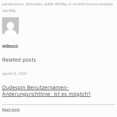
pakalpojumus. Atcerieties spēlēt atbildīgi un izmantot bonusa iespējas
saprātīgi.
widescco
Related posts
agosto 6, 2026
Dudespin Benutzernamen-
Änderungsrichtlinie: Ist es möglich?
Read more