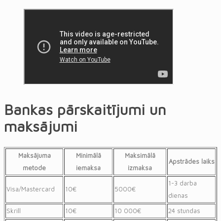
Bankas pārskaitījumi un
maksājumi
Maksājuma
Minimālā
Maksimālā
Apstrādes laiks
metode
iemaksa
izmaksa
1-3 darba
Visa/Mastercard
10€
5000€
dienas
Skrill
10€
10 000€
24 stundas