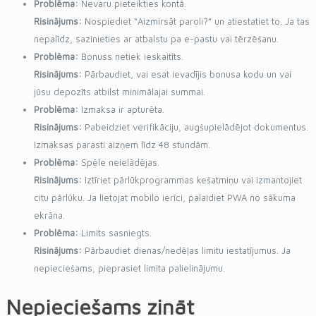
Problēma:
Nevaru pieteikties kontā.
Risinājums:
Nospiediet “Aizmirsāt paroli?” un atiestatiet to. Ja tas
nepalīdz, sazinieties ar atbalstu pa e-pastu vai tērzēšanu.
Problēma:
Bonuss netiek ieskaitīts.
Risinājums:
Pārbaudiet, vai esat ievadījis bonusa kodu un vai
jūsu depozīts atbilst minimālajai summai.
Problēma:
Izmaksa ir apturēta.
Risinājums:
Pabeidziet verifikāciju, augšupielādējot dokumentus.
Izmaksas parasti aizņem līdz 48 stundām.
Problēma:
Spēle neielādējas.
Risinājums:
Iztīriet pārlūkprogrammas kešatmiņu vai izmantojiet
citu pārlūku. Ja lietojat mobilo ierīci, palaidiet PWA no sākuma
ekrāna.
Problēma:
Limits sasniegts.
Risinājums:
Pārbaudiet dienas/nedēļas limitu iestatījumus. Ja
nepieciešams, pieprasiet limita palielinājumu.
Nepieciešams zināt