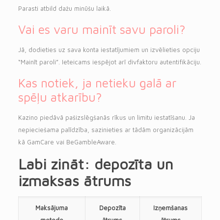
Parasti atbild dažu minūšu laikā.
Vai es varu mainīt savu paroli?
Jā, dodieties uz sava konta iestatījumiem un izvēlieties opciju
“Mainīt paroli”. Ieteicams iespējot arī divfaktoru autentifikāciju.
Kas notiek, ja netieku galā ar
spēļu atkarību?
Kazino piedāvā pašizslēgšanās rīkus un limitu iestatīšanu. Ja
nepieciešama palīdzība, sazinieties ar tādām organizācijām
kā GamCare vai BeGambleAware.
Labi zināt: depozīta un
izmaksas ātrums
Maksājuma
Depozīta
Izņemšanas