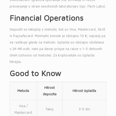
preverjanje s strani neodvisnih laboratorijev (npr. iTech Labs).
Financial Operations
Depoziti so takojšnji z metodo, kot so Visa, Mastercard, Skrill
in Paysafecard. Minimalni znesek je običajno 10 €, največji pa
se razlikuje glede na metodo. Izplačila so običajno obdelana
v 24–48 urah, nato pa denar prispe na račun v 1–5 delovnih
dneh (odvisno od metode). Za kriptovalute so izplačila
hitrejša.
Good to Know
Hitrost
Metoda
Hitrost izplačila
depozita
Visa /
Takoj
3-5 dni
Mastercard