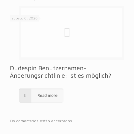
agosto 6, 2026
Dudespin Benutzernamen-
Änderungsrichtlinie: Ist es möglich?
Read more
Os comentários estão encerrados.