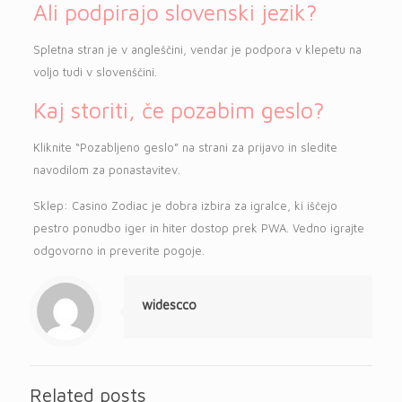
Ali podpirajo slovenski jezik?
Spletna stran je v angleščini, vendar je podpora v klepetu na
voljo tudi v slovenščini.
Kaj storiti, če pozabim geslo?
Kliknite “Pozabljeno geslo” na strani za prijavo in sledite
navodilom za ponastavitev.
Sklep: Casino Zodiac je dobra izbira za igralce, ki iščejo
pestro ponudbo iger in hiter dostop prek PWA. Vedno igrajte
odgovorno in preverite pogoje.
widescco
Related posts