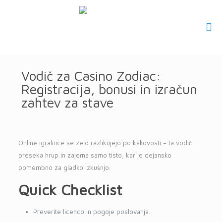
Vodič za Casino Zodiac:
Registracija, bonusi in izračun
zahtev za stave
Online igralnice se zelo razlikujejo po kakovosti – ta vodič
preseka hrup in zajema samo tisto, kar je dejansko
pomembno za gladko izkušnjo.
Quick Checklist
Preverite licenco in pogoje poslovanja.