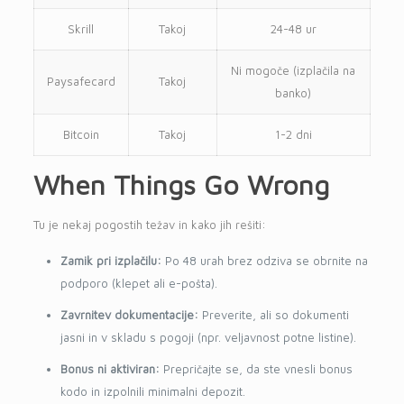
Skrill
Takoj
24-48 ur
Ni mogoče (izplačila na
Paysafecard
Takoj
banko)
Bitcoin
Takoj
1-2 dni
When Things Go Wrong
Tu je nekaj pogostih težav in kako jih rešiti:
Zamik pri izplačilu:
Po 48 urah brez odziva se obrnite na
podporo (klepet ali e-pošta).
Zavrnitev dokumentacije:
Preverite, ali so dokumenti
jasni in v skladu s pogoji (npr. veljavnost potne listine).
Bonus ni aktiviran:
Prepričajte se, da ste vnesli bonus
kodo in izpolnili minimalni depozit.