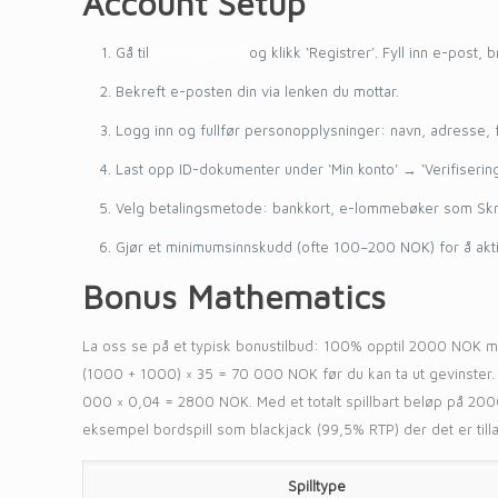
Account Setup
Gå til
Unibet casino
og klikk ‘Registrer’. Fyll inn e-post,
Bekreft e-posten din via lenken du mottar.
Logg inn og fullfør personopplysninger: navn, adresse,
Last opp ID-dokumenter under ‘Min konto’ → ‘Verifisering
Velg betalingsmetode: bankkort, e-lommebøker som Skrill 
Gjør et minimumsinnskudd (ofte 100–200 NOK) for å akt
Bonus Mathematics
La oss se på et typisk bonustilbud: 100% opptil 2000 NOK m
(1000 + 1000) × 35 = 70 000 NOK før du kan ta ut gevinster.
000 × 0,04 = 2800 NOK. Med et totalt spillbart beløp på 2000 
eksempel bordspill som blackjack (99,5% RTP) der det er tilla
Spilltype