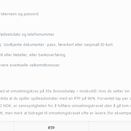
 brukernavn og passord.
 fødselsdato og telefonnummer.
’. Godkjente dokumenter: pass, førerkort eller nasjonalt ID-kort.
eller Neteller, eller bankoverføring.
ivere eventuelle velkomstbonuser.
ed et omsetningskrav på 35x (bonusbeløp + innskudd). Hvis du setter i
 Anta at du spiller spilleautomater med en RTP på 96%. Forventet tap pe
NOK, er sannsynligheten for å fullføre omsetningskravet uten å gå tom rela
tt, men merk at bidraget til omsetningskravet ofte er lavere (for eksempe
RTP