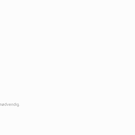
 nødvendig.