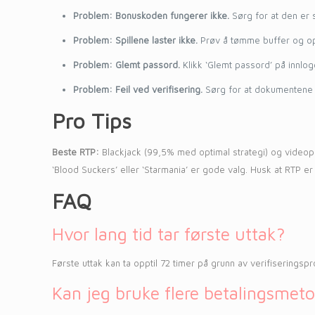
Problem: Bonuskoden fungerer ikke.
Sørg for at den er 
Problem: Spillene laster ikke.
Prøv å tømme buffer og oppd
Problem: Glemt passord.
Klikk ‘Glemt passord’ på innlogg
Problem: Feil ved verifisering.
Sørg for at dokumentene er
Pro Tips
Beste RTP:
Blackjack (99,5% med optimal strategi) og video
‘Blood Suckers’ eller ‘Starmania’ er gode valg. Husk at RTP er t
FAQ
Hvor lang tid tar første uttak?
Første uttak kan ta opptil 72 timer på grunn av verifiseringspr
Kan jeg bruke flere betalingsmet