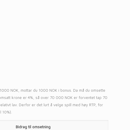
nn 1000 NOK, mottar du 1000 NOK i bonus. Da må du omsette
r omsatt krone er 4%, så over 70 000 NOK er forventet tap 70
tivt lav. Derfor er det lurt å velge spill med høy RTP, for
l 10%).
Bidrag til omsetning