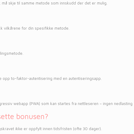
tak må skje til samme metode som innskudd der det er mulig.
kk vilkårene for din spesifikke metode.
lingsmetode.
ette opp to-faktor-autentisering med en autentiseringsapp.
ogressiv webapp (PWA) som kan startes fra nettleseren – ingen nedlasting
sette bonusen?
kravet ikke er oppfylt innen tidsfristen (ofte 30 dager).