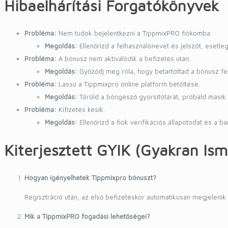
Hibaelhárítási Forgatókönyvek
Probléma:
Nem tudok bejelentkezni a TippmixPRO fiókomba.
Megoldás:
Ellenőrizd a felhasználónevet és jelszót, esetleg
Probléma:
A bónusz nem aktiválódik a befizetés után.
Megoldás:
Győződj meg róla, hogy betartottad a bónusz felt
Probléma:
Lassú a Tippmixpro online platform betöltése.
Megoldás:
Töröld a böngésző gyorsítótárát, próbáld másik b
Probléma:
Kifizetés késik.
Megoldás:
Ellenőrizd a fiók verifikációs állapotodat és a b
Kiterjesztett GYIK (Gyakran Ism
Hogyan igényelhetek Tippmixpro bónuszt?
Regisztráció után, az első befizetéskor automatikusan megjeleni
Mik a TippmixPRO fogadási lehetőségei?