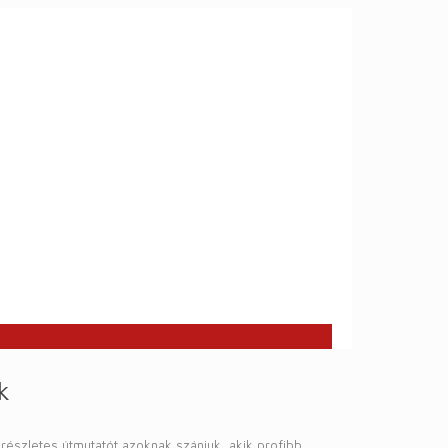
k
részletes útmutatót azoknak szánjuk, akik profibb