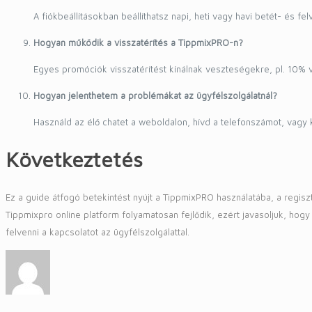
A fiókbeállításokban beállíthatsz napi, heti vagy havi betét- és fe
Hogyan működik a visszatérítés a TippmixPRO-n?
Egyes promóciók visszatérítést kínálnak veszteségekre, pl. 10% vi
Hogyan jelenthetem a problémákat az ügyfélszolgálatnál?
Használd az élő chatet a weboldalon, hívd a telefonszámot, vagy k
Következtetés
Ez a guide átfogó betekintést nyújt a TippmixPRO használatába, a regiszt
Tippmixpro online platform folyamatosan fejlődik, ezért javasoljuk, ho
felvenni a kapcsolatot az ügyfélszolgálattal.