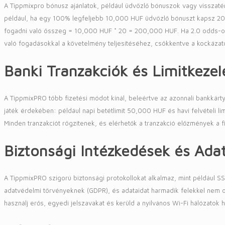
A Tippmixpro bónusz ajánlatok, például üdvözlő bónuszok vagy visszat
például, ha egy 100% legfeljebb 10,000 HUF üdvözlő bónuszt kapsz 20x
fogadni való összeg = 10,000 HUF * 20 = 200,000 HUF. Ha 2.0 odds-on 
való fogadásokkal a követelmény teljesítéséhez, csökkentve a kockázat
Banki Tranzakciók és Limitkezel
A TippmixPRO több fizetési módot kínál, beleértve az azonnali bankkártyá
játék érdekében: például napi betétlimit 50,000 HUF és havi felvételi li
Minden tranzakciót rögzítenek, és elérhetők a tranzakció előzmények a f
Biztonsági Intézkedések és Ad
A TippmixPRO szigorú biztonsági protokollokat alkalmaz, mint például SSL
adatvédelmi törvényeknek (GDPR), és adataidat harmadik felekkel nem o
használj erős, egyedi jelszavakat és kerüld a nyilvános Wi-Fi hálózatok 