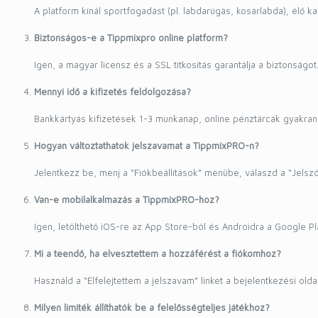
A platform kínál sportfogadást (pl. labdarúgás, kosárlabda), élő kas
Biztonságos-e a Tippmixpro online platform?
Igen, a magyar licensz és a SSL titkosítás garantálja a biztonságot
Mennyi idő a kifizetés feldolgozása?
Bankkártyás kifizetések 1-3 munkanap, online pénztárcák gyakran 
Hogyan változtathatok jelszavamat a TippmixPRO-n?
Jelentkezz be, menj a “Fiókbeállítások” menübe, válaszd a “Jelsz
Van-e mobilalkalmazás a TippmixPRO-hoz?
Igen, letölthető iOS-re az App Store-ból és Androidra a Google Play
Mi a teendő, ha elvesztettem a hozzáférést a fiókomhoz?
Használd a “Elfelejtettem a jelszavam” linket a bejelentkezési old
Milyen limiték állíthatók be a felelősségteljes játékhoz?