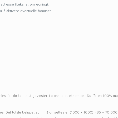
 adresse (f.eks. strømregning).
or å aktivere eventuelle bonuser.
lles før du kan ta ut gevinster. La oss ta et eksempel: Du får en 100%
s. Det totale beløpet som må omsettes er (1000 + 1000) × 35 = 70 000