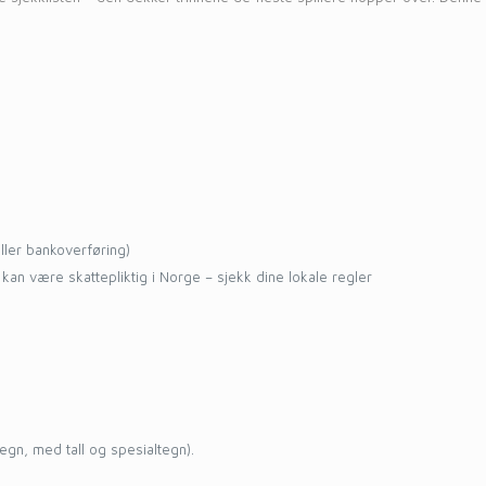
eller bankoverføring)
an være skattepliktig i Norge – sjekk dine lokale regler
egn, med tall og spesialtegn).