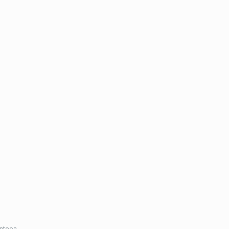
ntoen.