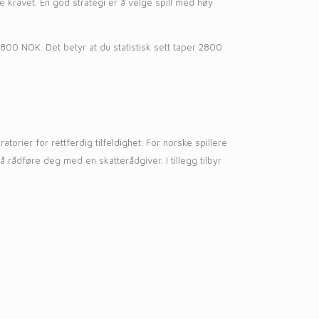
 kravet. En god strategi er å velge spill med høy
800 NOK. Det betyr at du statistisk sett taper 2800
orier for rettferdig tilfeldighet. For norske spillere
å rådføre deg med en skatterådgiver. I tillegg tilbyr