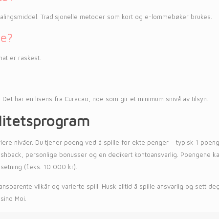
betalingsmiddel. Tradisjonelle metoder som kort og e-lommebøker brukes.
te?
hat er raskest.
 Det har en lisens fra Curacao, noe som gir et minimum snivå av tilsyn.
alitetsprogram
ere nivåer. Du tjener poeng ved å spille for ekte penger – typisk 1 poeng 
 cashback, personlige bonusser og en dedikert kontoansvarlig. Poengene k
setning (f.eks. 10 000 kr).
ansparente vilkår og varierte spill. Husk alltid å spille ansvarlig og sett
sino Moi.