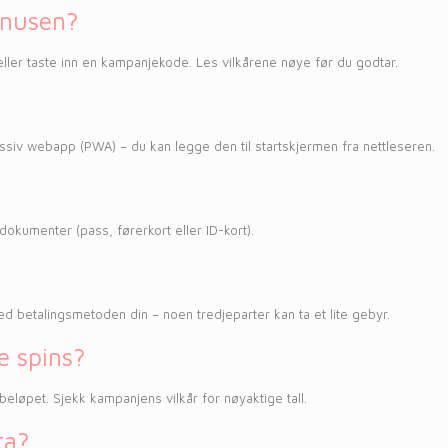
onusen?
ler taste inn en kampanjekode. Les vilkårene nøye før du godtar.
essiv webapp (PWA) – du kan legge den til startskjermen fra nettleseren.
 dokumenter (pass, førerkort eller ID-kort).
betalingsmetoden din – noen tredjeparter kan ta et lite gebyr.
e spins?
eløpet. Sjekk kampanjens vilkår for nøyaktige tall.
ta?