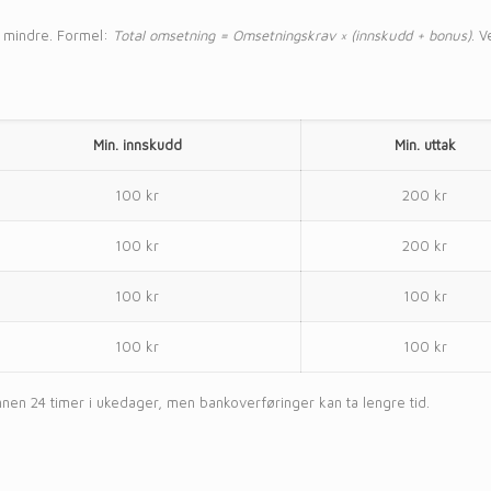
r mindre. Formel:
Total omsetning = Omsetningskrav × (innskudd + bonus)
. V
Min. innskudd
Min. uttak
100 kr
200 kr
100 kr
200 kr
100 kr
100 kr
100 kr
100 kr
 innen 24 timer i ukedager, men bankoverføringer kan ta lengre tid.