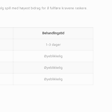
elg spill med høyest bidrag for å fullføre kravene raskere.
Behandlingstid
1–3 dager
Øyeblikkelig
Øyeblikkelig
Øyeblikkelig