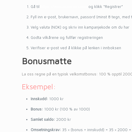
Gå til
https://moicasino.eu.com/
og klikk “Registrer”
Fyll inn e-post, brukernavn, passord (minst 8 tegn, med 
Velg valuta (NOK) og skriv inn kampanjekode om du har
Godta vilkårene og fullfør registreringen
Verifiser e-post ved å klikke på lenken i innboksen
Bonusmatte
La oss regne på en typisk velkomstbonus: 100 % opptil 200
Eksempel:
Innskudd:
1000 kr
Bonus:
1000 kr (100 % av 1000)
Samlet saldo:
2000 kr
Omsetningskrav:
35 × (bonus + innskudd) = 35 × 2000 =