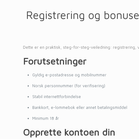
Registrering og bonuse
Dette er en praktisk, steg-for-steg-veiledning: registrering, v
Forutsetninger
Gyldig e-postadresse og mobilnummer
Norsk personnummer (for verifisering)
Stabil internettforbindelse
Bankkort, e-lommebok eller annet betalingsmiddel
Minimum 18 år
Opprette kontoen din