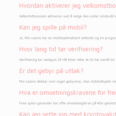
Hvordan aktiverer jeg velkomstb
Velkomstbonusen aktiveres ved å velge den under innskudd el
Kan jeg spille på mobil?
Ja, Moi casino har en mobiloptimalisert nettside og en progr
Hvor lang tid tar verifisering?
Verifisering tar vanligvis 24–48 timer etter at du har sendt inn
Er det gebyr på uttak?
Moi casino dekker som regel gebyrene, men dobbeltsjekk med 
Hva er omsetningskravene for fre
Free spins-gevinster har ofte omsetningskrav på 40x gevinstb
Kan jeg sette inn med kryptovalu