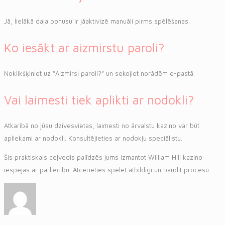
Jā, lielākā daļa bonusu ir jāaktivizē manuāli pirms spēlēšanas.
Ko iesākt ar aizmirstu paroli?
Noklikšķiniet uz “Aizmirsi paroli?” un sekojiet norādēm e-pastā.
Vai laimesti tiek aplikti ar nodokli?
Atkarībā no jūsu dzīvesvietas, laimesti no ārvalstu kazino var būt
apliekami ar nodokli. Konsultējieties ar nodokļu speciālistu.
Šis praktiskais ceļvedis palīdzēs jums izmantot William Hill kazino
iespējas ar pārliecību. Atcerieties spēlēt atbildīgi un baudīt procesu.