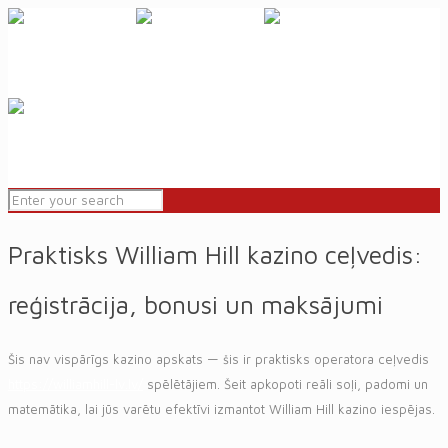
Praktisks William Hill kazino ceļvedis:
reģistrācija, bonusi un maksājumi
Šis nav vispārīgs kazino apskats — šis ir praktisks operatora ceļvedis
https://williamhill-lv.lv/
spēlētājiem. Šeit apkopoti reāli soļi, padomi un
matemātika, lai jūs varētu efektīvi izmantot William Hill kazino iespējas.