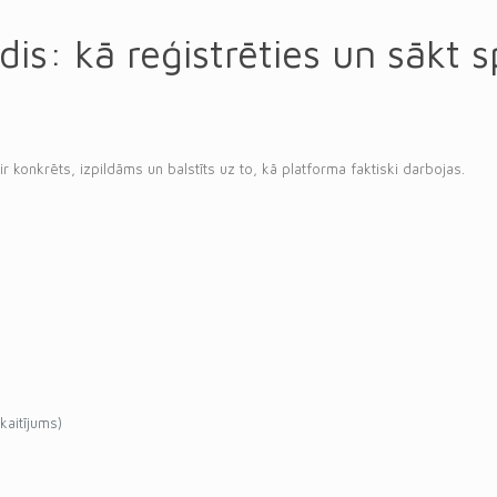
dis: kā reģistrēties un sākt s
ir konkrēts, izpildāms un balstīts uz to, kā platforma faktiski darbojas.
aitījums)