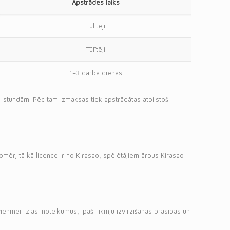
Apstrādes laiks
Tūlītēji
Tūlītēji
1–3 darba dienas
 24 stundām. Pēc tam izmaksas tiek apstrādātas atbilstoši
mēr, tā kā licence ir no Kirasao, spēlētājiem ārpus Kirasao
enmēr izlasi noteikumus, īpaši likmju izvirzīšanas prasības un