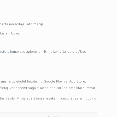
entā norādītajai informācijai.
ālos simbolus.
mālais iemaksas apjoms un likmju izvirzīšanas prasības –
ms lejupielādēt lietotni no Google Play vai App Store.
pēlētāji var saņemt sagaidīšanas bonusu līdz noteiktai summai.
etas valsts. Pirms spēlēšanas iesakām konsultēties ar nodokļu