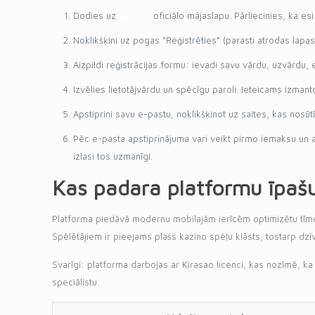
Dodies uz
Optibet
oficiālo mājaslapu. Pārliecinies, ka e
Noklikšķini uz pogas “Reģistrēties” (parasti atrodas lapas 
Aizpildi reģistrācijas formu: ievadi savu vārdu, uzvārdu,
Izvēlies lietotājvārdu un spēcīgu paroli. Ieteicams izman
Apstiprini savu e-pastu, noklikšķinot uz saites, kas nosū
Pēc e-pasta apstiprinājuma vari veikt pirmo iemaksu un 
izlasi tos uzmanīgi.
Kas padara platformu īpaš
Platforma piedāvā modernu mobilajām ierīcēm optimizētu tīmekļ
Spēlētājiem ir pieejams plašs kazino spēļu klāsts, tostarp dzī
Svarīgi: platforma darbojas ar Kirasao licenci, kas nozīmē, k
speciālistu.