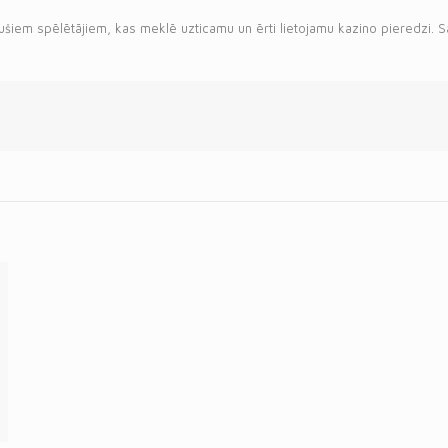
ušiem spēlētājiem, kas meklē uzticamu un ērti lietojamu kazino pieredzi. 