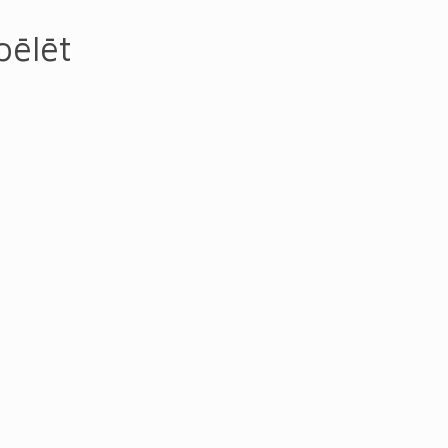
pēlēt