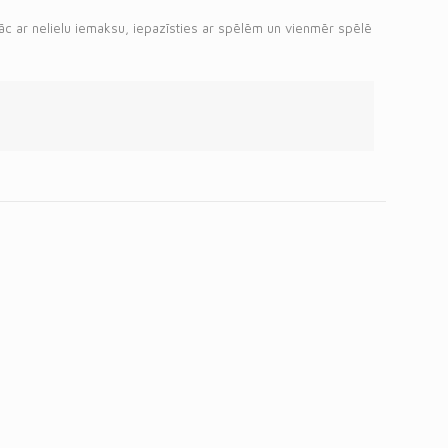
Sāc ar nelielu iemaksu, iepazīsties ar spēlēm un vienmēr spēlē