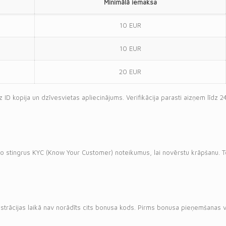
Minimālā iemaksa
10 EUR
10 EUR
20 EUR
dz ID kopija un dzīvesvietas apliecinājums. Verifikācija parasti aizņem līdz
ro stingrus KYC (Know Your Customer) noteikumus, lai novērstu krāpšanu. To
strācijas laikā nav norādīts cits bonusa kods. Pirms bonusa pieņemšanas vi