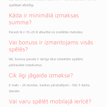
spēlējiet atbildīgi.
Kāda ir minimālā izmaksas
summa?
Parasti tā ir 10–20 € atkarībā no izvēlētās metodes.
Vai bonuss ir izmantojams visās
spēlēs?
Nē, bonuss parasti ir derīgs tikai noteiktām spēlēm;
pārbaudiet noteikumus.
Cik ilgi jāgaida izmaksa?
E-maki – 24 stundas, bankas pārskaitījumi – līdz 5 darba
dienām.
Vai varu spēlēt mobilajā ierīcē?