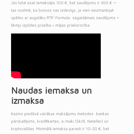
Jūs total esat iemaksājis 100 €, bet zaudējums ir 300 € —
tas nozīmē, ka bonuss nav izdevīgs, ja vien neizmantojat
spēles ar augstāku RTP. Formula: sagaidāmais zaudējums =
likmju izpildes prasība × mājas priekšrocība.
Naudas iemaksa un
izmaksa
Kazino piedāvā vairākas maksājumu metodes: bankas
pārskaitījums, kredītkartes, e-maki (Skrill, Neteller) un
kriptovalūtas. Minimālā iemaksa parasti ir 10–20 €, bet