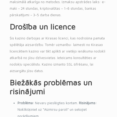
maksimālā atkarīga no metodes. Izmaksu apstrādes laiks: e-
maki – 24 stundas, kriptovalūtas – 1–6 stundas, bankas
pārskaitījumi – 3–5 darba dienas.
Drošība un licence
Šis kazino darbojas ar Kirasao licenci, kas nodrošina pamata
spēlētāja aizsardzību. Tomēr uzmanību: laimesti no Kirasao
licencētiem kazino var tikt aplikti ar vietējo ienākuma nodokli
atkarībā no jūsu dzīvesvietas. Ieteicams konsultēties ar
nodokļu speciālistu. Kazino izmanto SSL šifrēšanu, lai
aizsargātu jūsu datus.
Biežākās problēmas un
risinājumi
Problēma:
Nevaru pieslēgties kontam.
Risinājums:
Noklikšķiniet uz “Aizmirsu paroli” un sekojiet
norādījumiem.