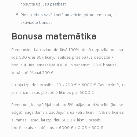
nosūtīta uz jūsu pastkasti.
Piesakieties savā kontā un veiciet pirmo iemaksu, lai
aktivizētu bonusu.
Bonusa matemātika
Pieņemsim, ka kazino piedāvā 100% pirmā depozīta bonusu
līdz 500 € ar 30x likmju izpildes prasību (uz depozītu +
bonusu). Jūs iemaksājat 100 € un saņemat 100 € bonusā,
kopā spēlēšanai 200 €.
Likmju izpildes prasība: 30 × 200 € = 6000 €. Tas nozīmē, ka
pirms izmaksas jāizspēlē likmes par 6000 €.
Pieņemot, ka spēlējat slotu ar 5% mājas priekšrocību (house
edge), sagaidāmais zaudējums uz katru likmi ir 5% no likmes
summas. Tātad, lai izpildītu 6000 € likmju prasību,
teorētiskais zaudējums ir 6000 € × 0,05 = 300 €.