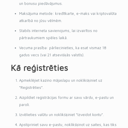
un bonusu piedāvājumus.
Maksājuma metode: kredītkarte, e-maks vai kriptovalūta
atkarībā no jūsu vēlmēm.
Stabils interneta savienojums, lai izvairītos no
pārtraukumiem spēles laikā.
Vecuma prasība: pārliecinieties, ka esat vismaz 18
gadus vecs (vai 21 atsevišķās valstīs).
Kā reģistrēties
Apmeklējiet kazino mājaslapu un noklikšķiniet uz
“Reģistrēties”.
Aizpildiet reģistrācijas formu ar savu vārdu, e-pastu un
paroli.
Izvēlieties valūtu un noklikšķiniet “Izveidot kontu”.
Apstipriniet savu e-pastu, noklikšķinot uz saites, kas tiks