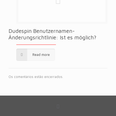
Dudespin Benutzernamen-
Änderungsrichtlinie: Ist es möglich?
Read more
Os comentários estão encerrados.