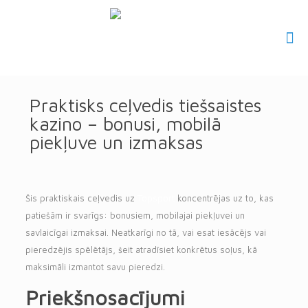
Praktisks ceļvedis tiešsaistes
kazino – bonusi, mobilā
piekļuve un izmaksas
Šis praktiskais ceļvedis uz
Topsport
koncentrējas uz to, kas
patiešām ir svarīgs: bonusiem, mobilajai piekļuvei un
savlaicīgai izmaksai. Neatkarīgi no tā, vai esat iesācējs vai
pieredzējis spēlētājs, šeit atradīsiet konkrētus soļus, kā
maksimāli izmantot savu pieredzi.
Priekšnosacījumi