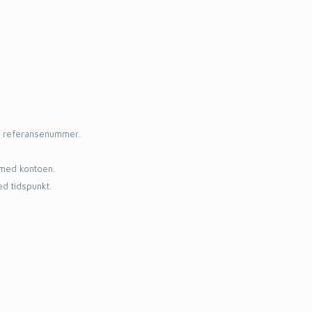
ed referansenummer.
 med kontoen.
ed tidspunkt.