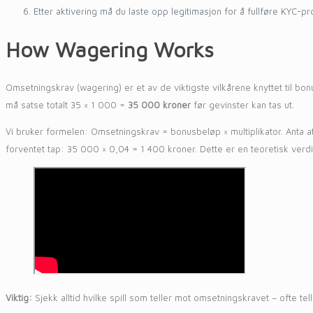
Etter aktivering må du laste opp legitimasjon for å fullføre KYC-p
How Wagering Works
Omsetningskrav (wagering) er et av de viktigste vilkårene knyttet til 
må satse totalt 35 × 1 000 =
35 000 kroner
før gevinster kan tas ut.
Vi bruker formelen: Omsetningskrav = bonusbeløp × multiplikator. Anta at
forventet tap: 35 000 × 0,04 = 1 400 kroner. Dette er en teoretisk verdi; 
Viktig:
Sjekk alltid hvilke spill som teller mot omsetningskravet – ofte te