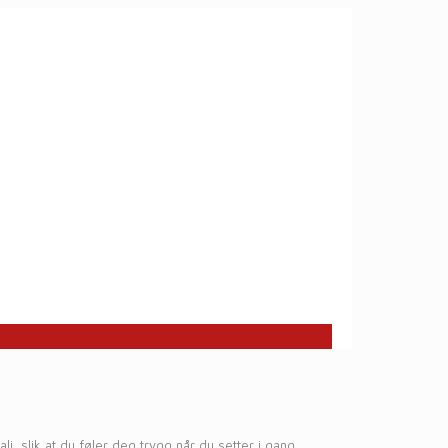
alj, slik at du føler deg trygg når du setter i gang.