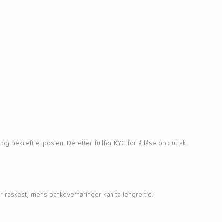
og bekreft e-posten. Deretter fullfør KYC for å låse opp uttak.
er raskest, mens bankoverføringer kan ta lengre tid.