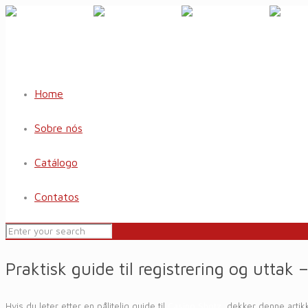
Home
Sobre nós
Catálogo
Contatos
Praktisk guide til registrering og uttak – 
Hvis du leter etter en pålitelig guide til
Casino Shotz
, dekker denne artikke