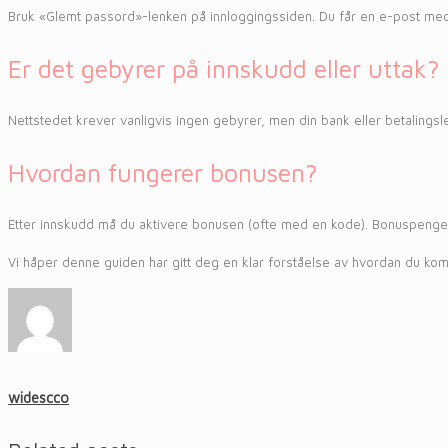
Bruk «Glemt passord»-lenken på innloggingssiden. Du får en e-post med e
Er det gebyrer på innskudd eller uttak?
Nettstedet krever vanligvis ingen gebyrer, men din bank eller betalings
Hvordan fungerer bonusen?
Etter innskudd må du aktivere bonusen (ofte med en kode). Bonuspengene 
Vi håper denne guiden har gitt deg en klar forståelse av hvordan du komme
widescco