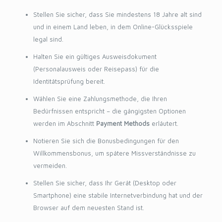
Stellen Sie sicher, dass Sie mindestens 18 Jahre alt sind
und in einem Land leben, in dem Online-Glücksspiele
legal sind.
Halten Sie ein gültiges Ausweisdokument
(Personalausweis oder Reisepass) für die
Identitätsprüfung bereit.
Wählen Sie eine Zahlungsmethode, die Ihren
Bedürfnissen entspricht – die gängigsten Optionen
werden im Abschnitt
Payment Methods
erläutert.
Notieren Sie sich die Bonusbedingungen für den
Willkommensbonus, um spätere Missverständnisse zu
vermeiden.
Stellen Sie sicher, dass Ihr Gerät (Desktop oder
Smartphone) eine stabile Internetverbindung hat und der
Browser auf dem neuesten Stand ist.