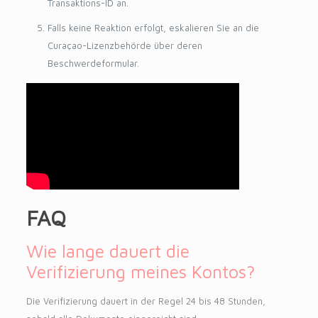
Transaktions-ID an.
Falls keine Reaktion erfolgt, eskalieren Sie an die
Curaçao-Lizenzbehörde über deren
Beschwerdeformular.
FAQ
Wie lange dauert die
Verifizierung meines Kontos?
Die Verifizierung dauert in der Regel 24 bis 48 Stunden,