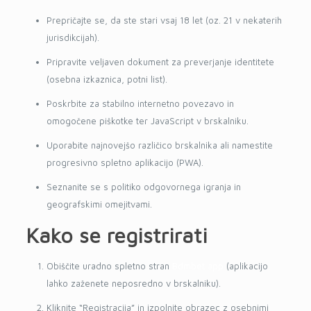
Prepričajte se, da ste stari vsaj 18 let (oz. 21 v nekaterih
jurisdikcijah).
Pripravite veljaven dokument za preverjanje identitete
(osebna izkaznica, potni list).
Poskrbite za stabilno internetno povezavo in
omogočene piškotke ter JavaScript v brskalniku.
Uporabite najnovejšo različico brskalnika ali namestite
progresivno spletno aplikacijo (PWA).
Seznanite se s politiko odgovornega igranja in
geografskimi omejitvami.
Kako se registrirati
Obiščite uradno spletno stran
Bdmbet app
(aplikacijo
lahko zaženete neposredno v brskalniku).
Kliknite “Registracija” in izpolnite obrazec z osebnimi