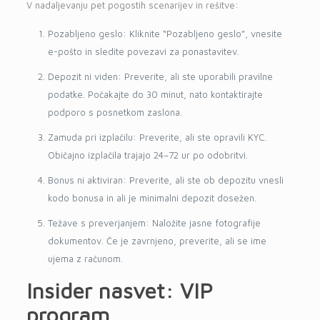
V nadaljevanju pet pogostih scenarijev in rešitve:
Pozabljeno geslo: Kliknite “Pozabljeno geslo”, vnesite
e-pošto in sledite povezavi za ponastavitev.
Depozit ni viden: Preverite, ali ste uporabili pravilne
podatke. Počakajte do 30 minut, nato kontaktirajte
podporo s posnetkom zaslona.
Zamuda pri izplačilu: Preverite, ali ste opravili KYC.
Običajno izplačila trajajo 24–72 ur po odobritvi.
Bonus ni aktiviran: Preverite, ali ste ob depozitu vnesli
kodo bonusa in ali je minimalni depozit dosežen.
Težave s preverjanjem: Naložite jasne fotografije
dokumentov. Če je zavrnjeno, preverite, ali se ime
ujema z računom.
Insider nasvet: VIP
program