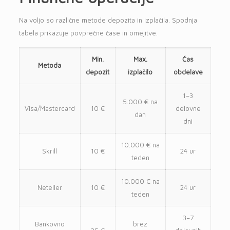
Na voljo so različne metode depozita in izplačila. Spodnja
tabela prikazuje povprečne čase in omejitve.
Min.
Max.
Čas
Metoda
depozit
izplačilo
obdelave
1–3
5.000 € na
Visa/Mastercard
10 €
delovne
dan
dni
10.000 € na
Skrill
10 €
24 ur
teden
10.000 € na
Neteller
10 €
24 ur
teden
3–7
Bankovno
brez