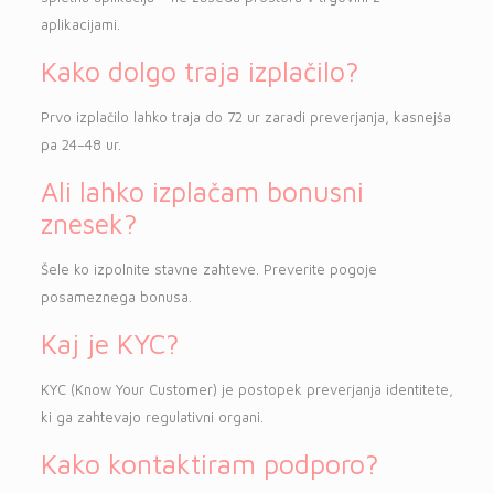
aplikacijami.
Kako dolgo traja izplačilo?
Prvo izplačilo lahko traja do 72 ur zaradi preverjanja, kasnejša
pa 24–48 ur.
Ali lahko izplačam bonusni
znesek?
Šele ko izpolnite stavne zahteve. Preverite pogoje
posameznega bonusa.
Kaj je KYC?
KYC (Know Your Customer) je postopek preverjanja identitete,
ki ga zahtevajo regulativni organi.
Kako kontaktiram podporo?