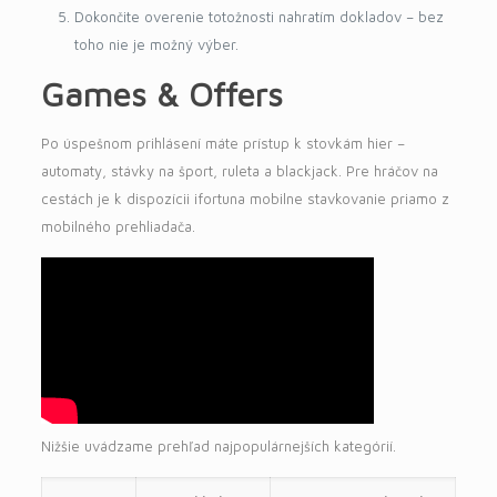
Dokončite overenie totožnosti nahratím dokladov – bez
toho nie je možný výber.
Games & Offers
Po úspešnom prihlásení máte prístup k stovkám hier –
automaty, stávky na šport, ruleta a blackjack. Pre hráčov na
cestách je k dispozícii ifortuna mobilne stavkovanie priamo z
mobilného prehliadača.
Nižšie uvádzame prehľad najpopulárnejších kategórií.