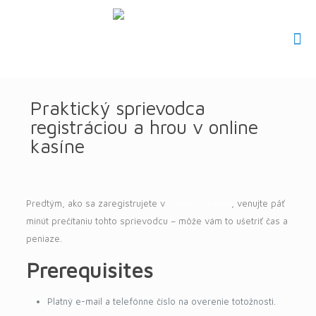
Praktický sprievodca
registráciou a hrou v online
kasíne
Predtým, ako sa zaregistrujete v
Casino ifortuna
, venujte päť
minút prečítaniu tohto sprievodcu – môže vám to ušetriť čas a
peniaze.
Prerequisites
Platný e-mail a telefónne číslo na overenie totožnosti.