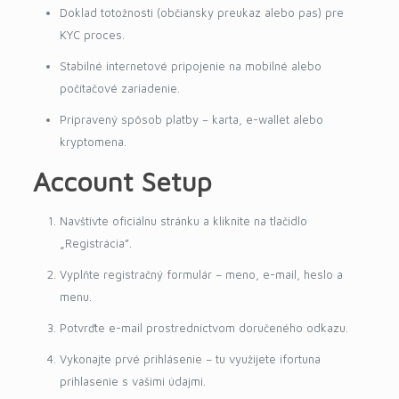
Doklad totožnosti (občiansky preukaz alebo pas) pre
KYC proces.
Stabilné internetové pripojenie na mobilné alebo
počítačové zariadenie.
Pripravený spôsob platby – karta, e-wallet alebo
kryptomena.
Account Setup
Navštívte oficiálnu stránku a kliknite na tlačidlo
„Registrácia”.
Vyplňte registračný formulár – meno, e-mail, heslo a
menu.
Potvrďte e-mail prostredníctvom doručeného odkazu.
Vykonajte prvé prihlásenie – tu využijete ifortuna
prihlasenie s vašimi údajmi.