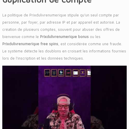
La politique de Prixdulivrenumerique stipule qu’un seul compte par
personne, par foyer, par adresse IP et par appareil est autorisé. La
création de plusieurs comptes, souvent pour abuser des offres de
bienvenue comme le
Prixdulivrenumerique bonus
ou les
Prixdulivrenumerique free spins
, est considérée comme une fraude.
Le système détecte les doublons en croisant les informations fournies
lors de l’inscription et les données techniques.