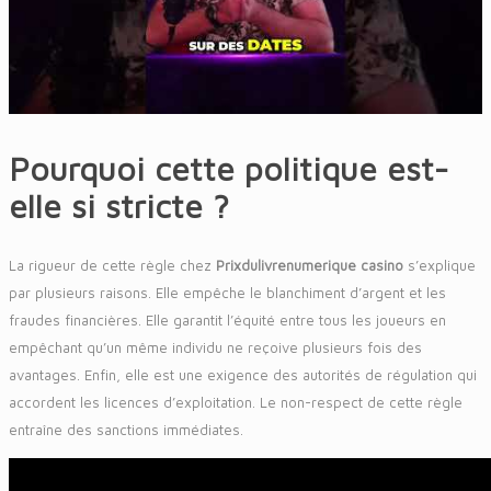
Pourquoi cette politique est-
elle si stricte ?
La rigueur de cette règle chez
Prixdulivrenumerique casino
s’explique
par plusieurs raisons. Elle empêche le blanchiment d’argent et les
fraudes financières. Elle garantit l’équité entre tous les joueurs en
empêchant qu’un même individu ne reçoive plusieurs fois des
avantages. Enfin, elle est une exigence des autorités de régulation qui
accordent les licences d’exploitation. Le non-respect de cette règle
entraîne des sanctions immédiates.