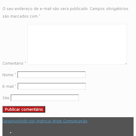
O seu endereço de e-mail não será publicado.
Campos obrigatórios
são marcados com
*
Comentário
*
Nome
*
E-mail
*
Site
Desenvolvido por Agência Wide Comunicação