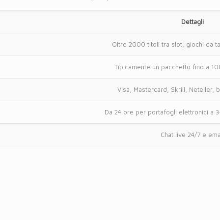
Dettagli
Oltre 2000 titoli tra slot, giochi da 
Tipicamente un pacchetto fino a 100
Visa, Mastercard, Skrill, Neteller, 
Da 24 ore per portafogli elettronici a 3
Chat live 24/7 e ema