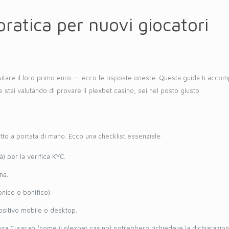
ratica per nuovi giocatori
itare il loro primo euro — ecco le risposte oneste. Questa guida ti acco
Se stai valutando di provare il plexbet casino, sei nel posto giusto.
tutto a portata di mano. Ecco una checklist essenziale:
) per la verifica KYC.
ma.
nico o bonifico).
ositivo mobile o desktop.
za Curacao (come il plexbet casino) potrebbero richiedere la dichiarazione