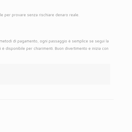
eale per provare senza rischiare denaro reale.
i metodi di pagamento, ogni passaggio è semplice se segui la
 è disponibile per chiarimenti. Buon divertimento e inizia con