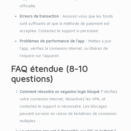
officielle.
Erreurs de transaction :
Assurez-vous que les fonds
sont suffisants et que la méthode de paiement est
acceptée. Contactez le support si persistant.
Problèmes de performance de l’app :
Mettez à jour
l’app, vérifiez la connexion Internet, ou libérez de
l’espace sur l’appareil.
FAQ étendue (8-10
questions)
Comment résoudre un vegasino login bloqué ?
Vérifiez
votre connexion Internet, désactivez les VPN, et
contactez le support si nécessaire. Les blocages
peuvent survenir en raison de tentatives de connexion
multiples.