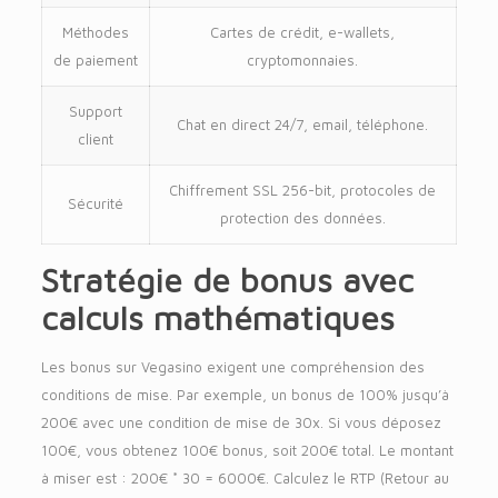
Méthodes
Cartes de crédit, e-wallets,
de paiement
cryptomonnaies.
Support
Chat en direct 24/7, email, téléphone.
client
Chiffrement SSL 256-bit, protocoles de
Sécurité
protection des données.
Stratégie de bonus avec
calculs mathématiques
Les bonus sur Vegasino exigent une compréhension des
conditions de mise. Par exemple, un bonus de 100% jusqu’à
200€ avec une condition de mise de 30x. Si vous déposez
100€, vous obtenez 100€ bonus, soit 200€ total. Le montant
à miser est : 200€ * 30 = 6000€. Calculez le RTP (Retour au