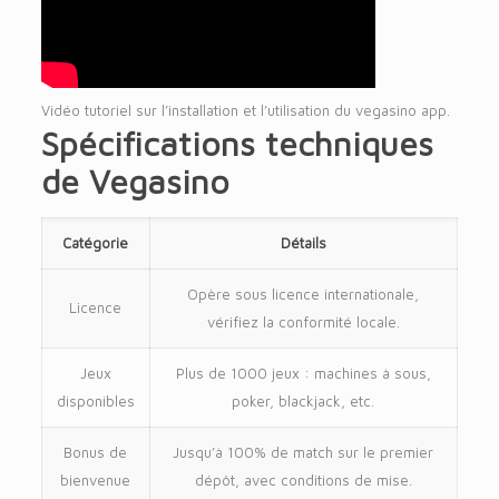
Vidéo tutoriel sur l’installation et l’utilisation du vegasino app.
Spécifications techniques
de Vegasino
Catégorie
Détails
Opère sous licence internationale,
Licence
vérifiez la conformité locale.
Jeux
Plus de 1000 jeux : machines à sous,
disponibles
poker, blackjack, etc.
Bonus de
Jusqu’à 100% de match sur le premier
bienvenue
dépôt, avec conditions de mise.