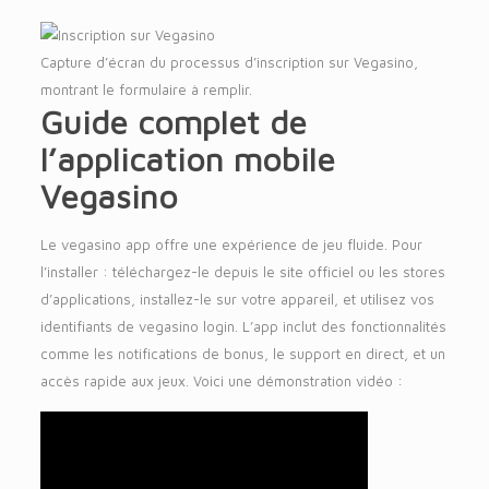
Capture d’écran du processus d’inscription sur Vegasino,
montrant le formulaire à remplir.
Guide complet de
l’application mobile
Vegasino
Le vegasino app offre une expérience de jeu fluide. Pour
l’installer : téléchargez-le depuis le site officiel ou les stores
d’applications, installez-le sur votre appareil, et utilisez vos
identifiants de vegasino login. L’app inclut des fonctionnalités
comme les notifications de bonus, le support en direct, et un
accès rapide aux jeux. Voici une démonstration vidéo :