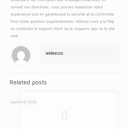
suivant ces directives, vous pouvez maximiser votre
expérience tout en garantissant la sécurité et la conformité.
Pour toute question supplémentaire, référez-vous à la FAQ
ou contactez le support client via le vegasino app ou le site
web.
widescco
Related posts
agosto 6, 2026