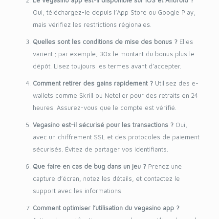
Le vegasino app est-il disponible sur iOS et Android ?
Oui, téléchargez-le depuis l’App Store ou Google Play,
mais vérifiez les restrictions régionales.
Quelles sont les conditions de mise des bonus ?
Elles
varient ; par exemple, 30x le montant du bonus plus le
dépôt. Lisez toujours les termes avant d’accepter.
Comment retirer des gains rapidement ?
Utilisez des e-
wallets comme Skrill ou Neteller pour des retraits en 24
heures. Assurez-vous que le compte est vérifié.
Vegasino est-il sécurisé pour les transactions ?
Oui,
avec un chiffrement SSL et des protocoles de paiement
sécurisés. Évitez de partager vos identifiants.
Que faire en cas de bug dans un jeu ?
Prenez une
capture d’écran, notez les détails, et contactez le
support avec les informations.
Comment optimiser l’utilisation du vegasino app ?