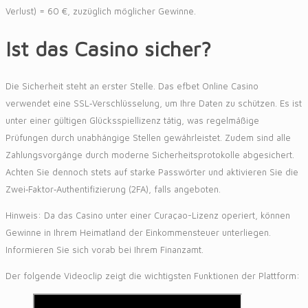
Verlust) = 60 €, zuzüglich möglicher Gewinne.
Ist das Casino sicher?
Die Sicherheit steht an erster Stelle. Das efbet Online Casino
verwendet eine SSL‑Verschlüsselung, um Ihre Daten zu schützen. Es ist
unter einer gültigen Glücksspiellizenz tätig, was regelmäßige
Prüfungen durch unabhängige Stellen gewährleistet. Zudem sind alle
Zahlungsvorgänge durch moderne Sicherheitsprotokolle abgesichert.
Achten Sie dennoch stets auf starke Passwörter und aktivieren Sie die
Zwei‑Faktor‑Authentifizierung (2FA), falls angeboten.
Hinweis: Da das Casino unter einer Curaçao-Lizenz operiert, können
Gewinne in Ihrem Heimatland der Einkommensteuer unterliegen.
Informieren Sie sich vorab bei Ihrem Finanzamt.
Der folgende Videoclip zeigt die wichtigsten Funktionen der Plattform: