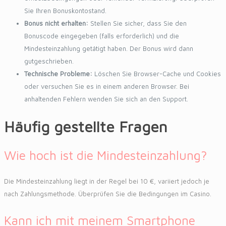
Sie Ihren Bonuskontostand.
Bonus nicht erhalten:
Stellen Sie sicher, dass Sie den
Bonuscode eingegeben (falls erforderlich) und die
Mindesteinzahlung getätigt haben. Der Bonus wird dann
gutgeschrieben.
Technische Probleme:
Löschen Sie Browser-Cache und Cookies
oder versuchen Sie es in einem anderen Browser. Bei
anhaltenden Fehlern wenden Sie sich an den Support.
Häufig gestellte Fragen
Wie hoch ist die Mindesteinzahlung?
Die Mindesteinzahlung liegt in der Regel bei 10 €, variiert jedoch je
nach Zahlungsmethode. Überprüfen Sie die Bedingungen im Casino.
Kann ich mit meinem Smartphone