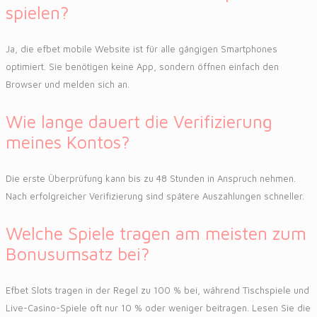
spielen?
Ja, die efbet mobile Website ist für alle gängigen Smartphones
optimiert. Sie benötigen keine App, sondern öffnen einfach den
Browser und melden sich an.
Wie lange dauert die Verifizierung
meines Kontos?
Die erste Überprüfung kann bis zu 48 Stunden in Anspruch nehmen.
Nach erfolgreicher Verifizierung sind spätere Auszahlungen schneller.
Welche Spiele tragen am meisten zum
Bonusumsatz bei?
Efbet Slots tragen in der Regel zu 100 % bei, während Tischspiele und
Live-Casino-Spiele oft nur 10 % oder weniger beitragen. Lesen Sie die