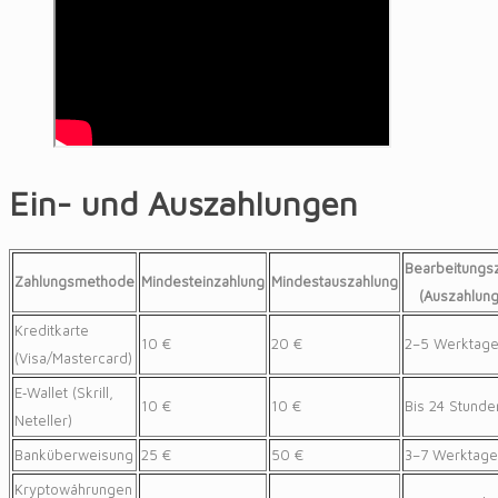
Ein- und Auszahlungen
Bearbeitungsz
Zahlungsmethode
Mindesteinzahlung
Mindestauszahlung
(Auszahlung
Kreditkarte
10 €
20 €
2–5 Werktag
(Visa/Mastercard)
E‑Wallet (Skrill,
10 €
10 €
Bis 24 Stunde
Neteller)
Banküberweisung
25 €
50 €
3–7 Werktage
Kryptowährungen