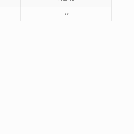
Okamžite
1–3 dni
.