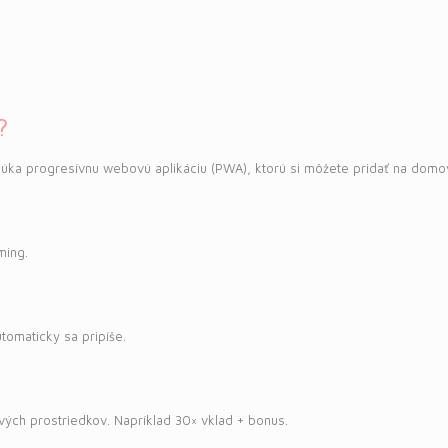
?
onúka progresívnu webovú aplikáciu (PWA), ktorú si môžete pridať na dom
ming.
tomaticky sa pripíše.
ých prostriedkov. Napríklad 30× vklad + bonus.