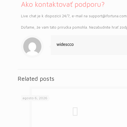
Ako kontaktovať podporu?
Live chat je k dispozícii 24/7, e-mail na support@ifortuna.com
Dúfame, že vám táto príručka pomohla. Nezabudnite hrať zod
widescco
Related posts
agosto 6, 2026