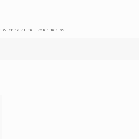
.
povedne a v rámci svojich možností.