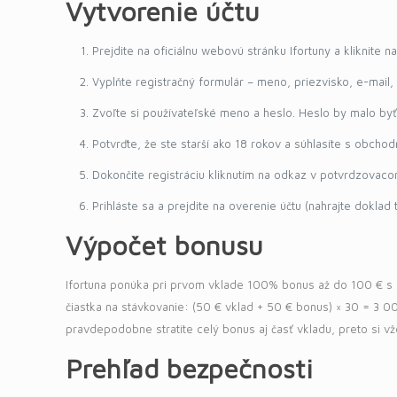
Vytvorenie účtu
Prejdite na oficiálnu webovú stránku Ifortuny a kliknite na 
Vyplňte registračný formulár – meno, priezvisko, e-mail,
Zvoľte si používateľské meno a heslo. Heslo by malo byť
Potvrďte, že ste starší ako 18 rokov a súhlasíte s obch
Dokončite registráciu kliknutím na odkaz v potvrdzovaco
Prihláste sa a prejdite na overenie účtu (nahrajte doklad
Výpočet bonusu
Ifortuna ponúka pri prvom vklade 100% bonus až do 100 € s 
čiastka na stávkovanie: (50 € vklad + 50 € bonus) × 30 = 3 0
pravdepodobne stratíte celý bonus aj časť vkladu, preto si v
Prehľad bezpečnosti