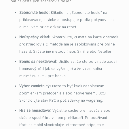
päť najčastejších scenárov a riešení.
Zabudnuté heslo:
Kliknite na „Zabudnuté heslo“ na
prihlasovacej stránke a postupujte podľa pokynov – na
e-mail vám príde odkaz na reset.
Neúspešný vklad:
Skontrolujte, či máte na karte dostatok
prostriedkov a či metóda nie je zablokovaná pre online
hazard. Skúste inú metódu (napr. Skrill alebo Neteller).
Bonus sa neaktivoval:
Uistite sa, že ste po vklade zadali
bonusový kód (ak sa vyžaduje) a že vklad spĺňa
minimálnu sumu pre bonus.
Výber zamietnutý:
Môže to byť kvôli nesplneným
podmienkam pretočenia alebo neoverenému účtu.
Skontrolujte stav KYC a požiadavky na wagering.
Hra sa nenačítava:
Vyčistite cache prehliadača alebo
skúste spustiť hru v inom prehliadači. Pri používaní
ifortuna.mobil skontrolujte internetové pripojenie.