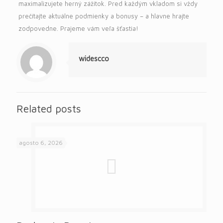
maximalizujete herný zážitok. Pred každým vkladom si vždy
prečítajte aktuálne podmienky a bonusy – a hlavne hrajte
zodpovedne. Prajeme vám veľa šťastia!
widescco
Related posts
agosto 6, 2026