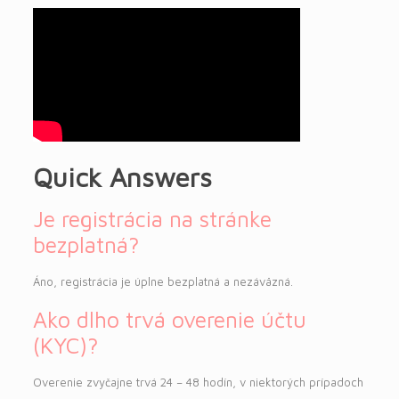
Quick Answers
Je registrácia na stránke
bezplatná?
Áno, registrácia je úplne bezplatná a nezáväzná.
Ako dlho trvá overenie účtu
(KYC)?
Overenie zvyčajne trvá 24 – 48 hodín, v niektorých prípadoch