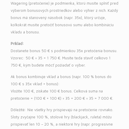
Wagering (pretočenie) je podmienka, ktorú musíte splniť pred
výberom bonusových prostriedkov alebo výhier z nich. Každý
bonus má stanovený násobok (napr. 35x), ktorý určuje,
koľkokrát musíte pretočiť bonusovú sumu alebo kombináciu
vkladu a bonusu.
Príklad:
Dostanete bonus 50 € s podmienkou 35x pretočenia bonusu.
Vzorec: 50 € × 35 = 1 750 €. Musíte teda staviť celkovo 1
750 €, kým budete môcť požiadať o výber.
Ak bonus kombinuje vklad a bonus (napr. 100 % bonus do
100 € s 35x vklad + bonus):
Vložíte 100 €, získate 100 € bonus. Celková suma na
pretočenie = (100 € + 100 €) × 35 = 200 € × 35 = 7 000 €.
Dôležité: Nie všetky hry prispievajú na pretočenie rovnako.
Sloty zvyčajne 100 %, stolové hry (blackjack, ruleta) môžu
prispievať len 10 – 20 %, a niektoré hry (napr. progresívne