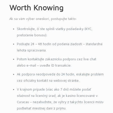
Worth Knowing
Ak sa vám výber oneskorí, postupujte takto:
Skontrolujte, či ste splnili všetky požiadavky (KYC,
pretočenie bonusu).
Počkajte 24 – 48 hodín od podania žiadosti – štandardná
lehota spracovania.
Potom kontaktujte zákaznícku podporu cez live chat
alebo e-mail – uveďte ID transakcie.
Ak podpora neodpovedá do 24 hodín, eskalujte problém
cez oficiálny kontakt na webovej stránke.
V krajnom prípade (viac ako 7 dní) môžete podať
sťažnosť na licenčný úrad, ak je kasíno licencované v
Curacau – nezabudnite, že výhry z takýchto licencií môžu
podliehať miestnej dani z príjmu.