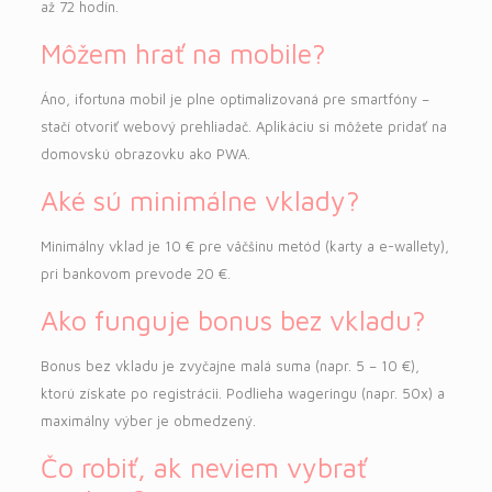
až 72 hodín.
Môžem hrať na mobile?
Áno, ifortuna mobil je plne optimalizovaná pre smartfóny –
stačí otvoriť webový prehliadač. Aplikáciu si môžete pridať na
domovskú obrazovku ako PWA.
Aké sú minimálne vklady?
Minimálny vklad je 10 € pre väčšinu metód (karty a e-wallety),
pri bankovom prevode 20 €.
Ako funguje bonus bez vkladu?
Bonus bez vkladu je zvyčajne malá suma (napr. 5 – 10 €),
ktorú získate po registrácii. Podlieha wageringu (napr. 50x) a
maximálny výber je obmedzený.
Čo robiť, ak neviem vybrať