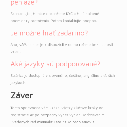
peniaze?
Skontrolujte, či máte dokončené KYC a či sú splnené
podmienky pretočenia. Potom kontaktujte podporu.
Je možné hrať zadarmo?
Áno, väčšina hier je k dispozícii v demo režime bez nutnosti
vkladu.
Aké jazyky sú podporované?
Stránka je dostupná v slovenčine, češtine, angličtine a ďalších
jazykoch.
Záver
Tento sprievodca vám ukázal všetky kľúčové kroky od
registrácie až po bezpečný výber výhier. Dodržiavaním
uvedených rád minimalizujete riziko problémov a