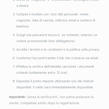
a destra.
Compila il modulo con i tuoi dati personali: nome,
cognome, data di nascita, indirizzo email e numero di
telefono.
Scegli una password sicura e, se richiesto, inserisci un
codice promozionale (non obbligatorio).
Accetta i termini e le condizioni e la politica sulla privacy.
Conferma l’account tramite il link che riceverai via email.
Effettua la verifica dell’identità caricando i documenti
richiesti (solitamente entro 72 ore).
Deposita il primo importo utilizzando uno dei metodi
disponibili. Il saldo sarà immediatamente disponibile.
Importante:
Senza la verifica KYC, non potrai prelevare le
vincite. Completala subito dopo la registrazione.