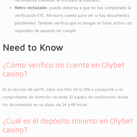
recomienda mantener el software actualizado.
Retiro rechazado:
puede deberse a que no has completado la
verificación KYC. Revisa tu cuenta para ver si hay documentos
pendientes. También verifica que no tengas un bono activo con
requisitos de apuesta sin cumplir.
Need to Know
¿Cómo verifico mi cuenta en Olybet
casino?
En la sección de perfil, sube una foto de tu DNI o pasaporte y un
comprobante de domicilio reciente. El equipo de verificación revisa
los documentos en un plazo de 24 a 48 horas.
¿Cuál es el depósito mínimo en Olybet
casino?