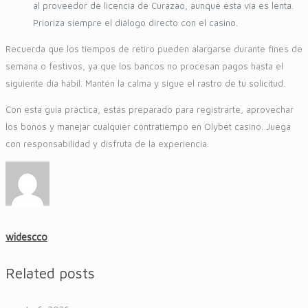
al proveedor de licencia de Curazao, aunque esta vía es lenta.
Prioriza siempre el diálogo directo con el casino.
Recuerda que los tiempos de retiro pueden alargarse durante fines de
semana o festivos, ya que los bancos no procesan pagos hasta el
siguiente día hábil. Mantén la calma y sigue el rastro de tu solicitud.
Con esta guía práctica, estás preparado para registrarte, aprovechar
los bonos y manejar cualquier contratiempo en Olybet casino. Juega
con responsabilidad y disfruta de la experiencia.
widescco
Related posts