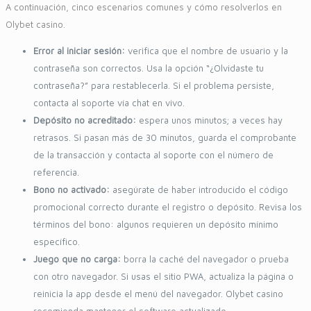
A continuación, cinco escenarios comunes y cómo resolverlos en
Olybet casino.
Error al iniciar sesión:
verifica que el nombre de usuario y la
contraseña son correctos. Usa la opción “¿Olvidaste tu
contraseña?” para restablecerla. Si el problema persiste,
contacta al soporte vía chat en vivo.
Depósito no acreditado:
espera unos minutos; a veces hay
retrasos. Si pasan más de 30 minutos, guarda el comprobante
de la transacción y contacta al soporte con el número de
referencia.
Bono no activado:
asegúrate de haber introducido el código
promocional correcto durante el registro o depósito. Revisa los
términos del bono: algunos requieren un depósito mínimo
específico.
Juego que no carga:
borra la caché del navegador o prueba
con otro navegador. Si usas el sitio PWA, actualiza la página o
reinicia la app desde el menú del navegador. Olybet casino