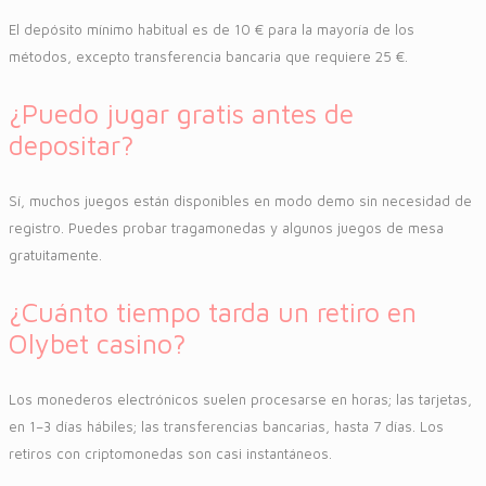
El depósito mínimo habitual es de 10 € para la mayoría de los
métodos, excepto transferencia bancaria que requiere 25 €.
¿Puedo jugar gratis antes de
depositar?
Sí, muchos juegos están disponibles en modo demo sin necesidad de
registro. Puedes probar tragamonedas y algunos juegos de mesa
gratuitamente.
¿Cuánto tiempo tarda un retiro en
Olybet casino?
Los monederos electrónicos suelen procesarse en horas; las tarjetas,
en 1–3 días hábiles; las transferencias bancarias, hasta 7 días. Los
retiros con criptomonedas son casi instantáneos.