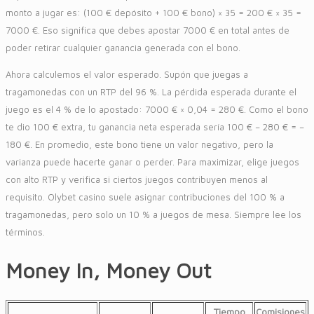
monto a jugar es: (100 € depósito + 100 € bono) × 35 = 200 € × 35 =
7000 €. Eso significa que debes apostar 7000 € en total antes de
poder retirar cualquier ganancia generada con el bono.
Ahora calculemos el valor esperado. Supón que juegas a
tragamonedas con un RTP del 96 %. La pérdida esperada durante el
juego es el 4 % de lo apostado: 7000 € × 0,04 = 280 €. Como el bono
te dio 100 € extra, tu ganancia neta esperada sería 100 € – 280 € = –
180 €. En promedio, este bono tiene un valor negativo, pero la
varianza puede hacerte ganar o perder. Para maximizar, elige juegos
con alto RTP y verifica si ciertos juegos contribuyen menos al
requisito. Olybet casino suele asignar contribuciones del 100 % a
tragamonedas, pero solo un 10 % a juegos de mesa. Siempre lee los
términos.
Money In, Money Out
Tiempo
Comisiones