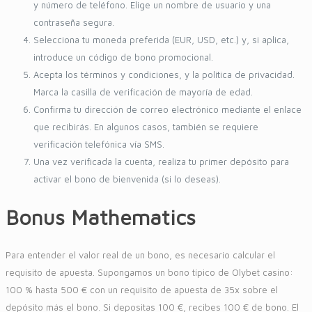
y número de teléfono. Elige un nombre de usuario y una
contraseña segura.
Selecciona tu moneda preferida (EUR, USD, etc.) y, si aplica,
introduce un código de bono promocional.
Acepta los términos y condiciones, y la política de privacidad.
Marca la casilla de verificación de mayoría de edad.
Confirma tu dirección de correo electrónico mediante el enlace
que recibirás. En algunos casos, también se requiere
verificación telefónica vía SMS.
Una vez verificada la cuenta, realiza tu primer depósito para
activar el bono de bienvenida (si lo deseas).
Bonus Mathematics
Para entender el valor real de un bono, es necesario calcular el
requisito de apuesta. Supongamos un bono típico de Olybet casino:
100 % hasta 500 € con un requisito de apuesta de 35x sobre el
depósito más el bono. Si depositas 100 €, recibes 100 € de bono. El