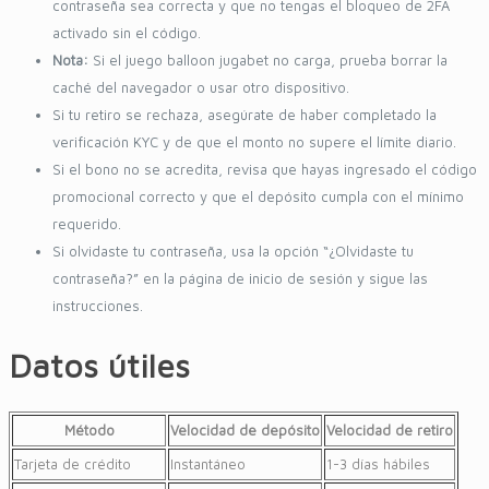
contraseña sea correcta y que no tengas el bloqueo de 2FA
activado sin el código.
Nota:
Si el juego balloon jugabet no carga, prueba borrar la
caché del navegador o usar otro dispositivo.
Si tu retiro se rechaza, asegúrate de haber completado la
verificación KYC y de que el monto no supere el límite diario.
Si el bono no se acredita, revisa que hayas ingresado el código
promocional correcto y que el depósito cumpla con el mínimo
requerido.
Si olvidaste tu contraseña, usa la opción “¿Olvidaste tu
contraseña?” en la página de inicio de sesión y sigue las
instrucciones.
Datos útiles
Método
Velocidad de depósito
Velocidad de retiro
Tarjeta de crédito
Instantáneo
1-3 días hábiles