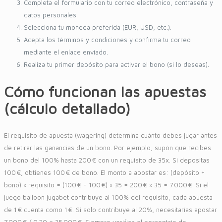
Completa el formulario con tu correo electrónico, contraseña y
datos personales.
Selecciona tu moneda preferida (EUR, USD, etc.).
Acepta los términos y condiciones y confirma tu correo
mediante el enlace enviado.
Realiza tu primer depósito para activar el bono (si lo deseas).
Cómo funcionan las apuestas
(cálculo detallado)
El requisito de apuesta (wagering) determina cuánto debes jugar antes
de retirar las ganancias de un bono. Por ejemplo, supón que recibes
un bono del 100% hasta 200 € con un requisito de 35x. Si depositas
100 €, obtienes 100 € de bono. El monto a apostar es: (depósito +
bono) × requisito = (100 € + 100 €) × 35 = 200 € × 35 = 7 000 €. Si el
juego balloon jugabet contribuye al 100% del requisito, cada apuesta
de 1 € cuenta como 1 €. Si solo contribuye al 20%, necesitarías apostar
7 000 € / 0.20 = 35 000 €. Siempre verifica el porcentaje de