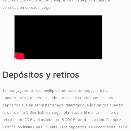
contribución de cada juego.
Depósitos y retiros
Balloon jugabet ofrece múltiples métodos de pago: tarjetas,
transferencias, monederos electrónicos y criptomonedas. Los
depósitos suelen ser instantáneos, mientras que los retiros pueden
tardar de 1 a 5 días hábiles según el método. El monto mínimo de
retiro es de 20 € y el máximo de 5 000 € por transacción. Siempre
verifica los límites en tu cuenta. Para depósitos, se recomienda usar el