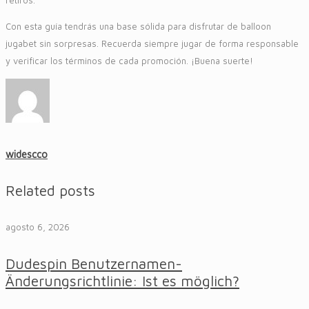
Con esta guía tendrás una base sólida para disfrutar de balloon
jugabet sin sorpresas. Recuerda siempre jugar de forma responsable
y verificar los términos de cada promoción. ¡Buena suerte!
widescco
Related posts
agosto 6, 2026
Dudespin Benutzernamen-
Änderungsrichtlinie: Ist es möglich?