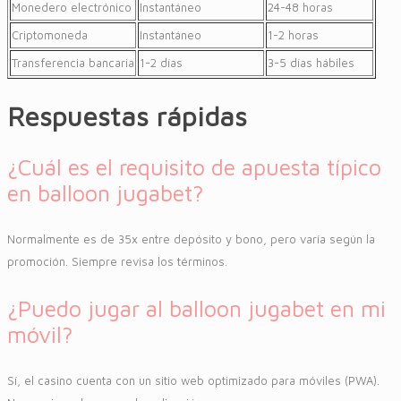
Monedero electrónico
Instantáneo
24-48 horas
Criptomoneda
Instantáneo
1-2 horas
Transferencia bancaria
1-2 días
3-5 días hábiles
Respuestas rápidas
¿Cuál es el requisito de apuesta típico
en balloon jugabet?
Normalmente es de 35x entre depósito y bono, pero varía según la
promoción. Siempre revisa los términos.
¿Puedo jugar al balloon jugabet en mi
móvil?
Sí, el casino cuenta con un sitio web optimizado para móviles (PWA).