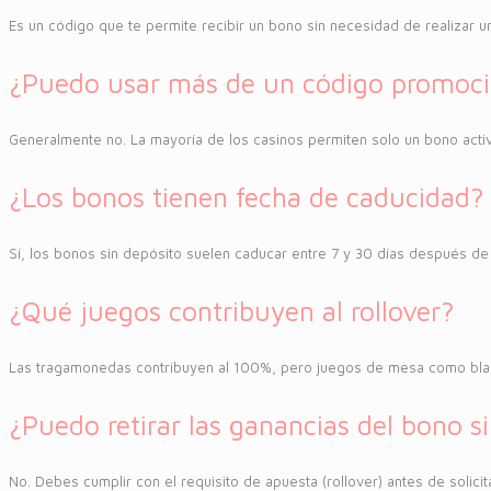
Es un código que te permite recibir un bono sin necesidad de realizar
¿Puedo usar más de un código promocio
Generalmente no. La mayoría de los casinos permiten solo un bono activo
¿Los bonos tienen fecha de caducidad?
Sí, los bonos sin depósito suelen caducar entre 7 y 30 días después de 
¿Qué juegos contribuyen al rollover?
Las tragamonedas contribuyen al 100%, pero juegos de mesa como blackj
¿Puedo retirar las ganancias del bono 
No. Debes cumplir con el requisito de apuesta (rollover) antes de solicit