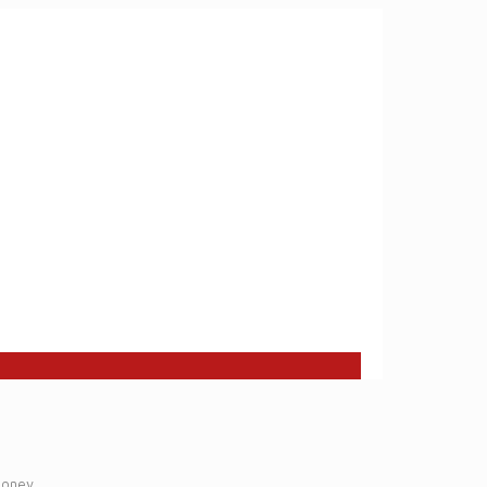
money.