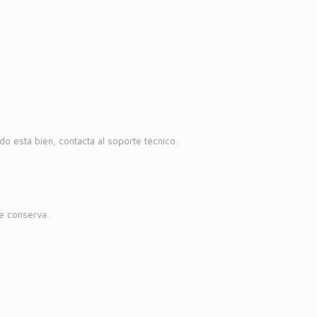
do está bien, contacta al soporte técnico.
se conserva.