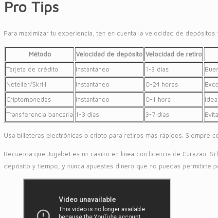
Pro Tips
Para maximizar tu experiencia, ten en cuenta la velocidad de depósitos 
Método
Velocidad de depósito
Velocidad de retiro
Tarjeta de crédito
Instantáneo
1-3 días
Buen
Neteller/Skrill
Instantáneo
0-24 horas
Exce
Criptomonedas
Instantáneo
0-1 hora
Idea
Transferencia bancaria
1-3 días
3-7 días
Evit
Usa billeteras electrónicas o cripto para retiros más rápidos. Siempre co
Recuerda que Jugabet es un casino en línea con licencia de Curazao. Si
depósito y tiempo, y nunca apuestes dinero que no puedas permitirte p