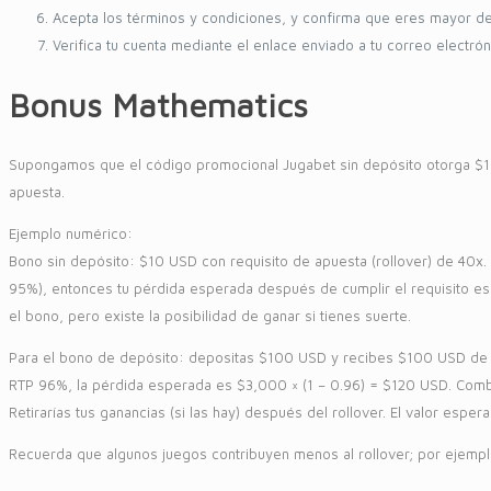
Acepta los términos y condiciones, y confirma que eres mayor d
Verifica tu cuenta mediante el enlace enviado a tu correo electrón
Bonus Mathematics
Supongamos que el código promocional Jugabet sin depósito otorga $1
apuesta.
Ejemplo numérico:
Bono sin depósito: $10 USD con requisito de apuesta (rollover) de 40x.
95%), entonces tu pérdida esperada después de cumplir el requisito es
el bono, pero existe la posibilidad de ganar si tienes suerte.
Para el bono de depósito: depositas $100 USD y recibes $100 USD de b
RTP 96%, la pérdida esperada es $3,000 × (1 – 0.96) = $120 USD. Com
Retirarías tus ganancias (si las hay) después del rollover. El valor es
Recuerda que algunos juegos contribuyen menos al rollover; por ejemplo