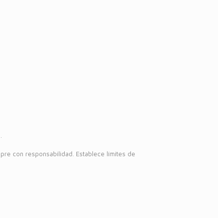
.
pre con responsabilidad. Establece límites de