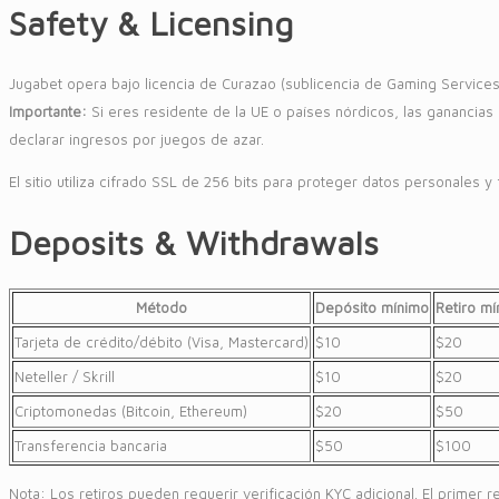
Safety & Licensing
Jugabet opera bajo licencia de Curazao (sublicencia de Gaming Services 
Importante:
Si eres residente de la UE o países nórdicos, las ganancias
declarar ingresos por juegos de azar.
El sitio utiliza cifrado SSL de 256 bits para proteger datos personales
Deposits & Withdrawals
Método
Depósito mínimo
Retiro m
Tarjeta de crédito/débito (Visa, Mastercard)
$10
$20
Neteller / Skrill
$10
$20
Criptomonedas (Bitcoin, Ethereum)
$20
$50
Transferencia bancaria
$50
$100
Nota: Los retiros pueden requerir verificación KYC adicional. El primer 