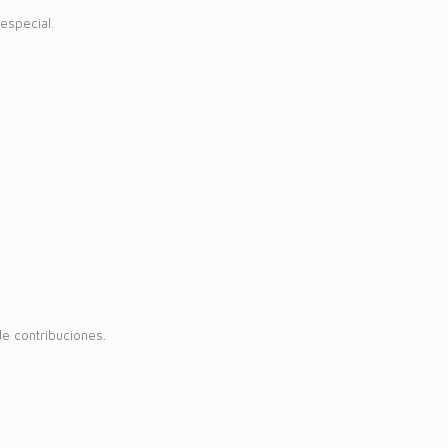
especial.
e contribuciones.