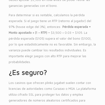
ganancias generadas con el bono.
Para determinar si es rentable, calculamos la pérdida
esperada. Si el juego tiene un RTP (retorno al jugador) del
97% (house edge del 3%), entonces:
Pérdida esperada =
Monto apostado × (1 – RTP)
= $3,500 × 0.03 = $105. La
pérdida esperada ($105) supera el valor del bono ($100),
por lo que estadísticamente no es favorable. Sin embargo, la
varianza puede cambiar los resultados individuales. Es
importante elegir juegos con alto RTP para mejorar las
probabilidades.
¿Es seguro?
Los casinos que ofrecen plinko jugabet suelen contar con
licencias de autoridades como Curazao o MGA. La plataforma
utiliza cifrado SSL para proteger tus datos y emplea
generadores de números aleatorios certificados para