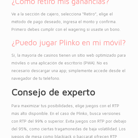
¿Cómo retiro mis ganancias?
Ve a la sección de cajero, selecciona “Retiro”, elige el
método de pago deseado, ingresa el monto y confirma.
Primero debes cumplir con el wagering si usaste un bono.
¿Puedo jugar Plinko en mi móvil?
Sí, la mayoría de casinos tienen un sitio web optimizado para
móviles o una aplicación de escritorio (PWA). No es
necesario descargar una app; simplemente accede desde el
navegador de tu teléfono.
Consejo de experto
Para maximizar tus posibilidades, elige juegos con el RTP
más alto disponible. En el caso de Plinko, busca versiones
con RTP del 99% o superior. Evita juegos con RTP por debajo
del 95%, como ciertas tragamonedas de baja volatilidad. Los
juegos de mesa como blackjack o baccarat ofrecen RTP