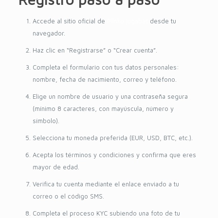
Accede al sitio oficial de
Plinko jugabet
desde tu
navegador.
Haz clic en “Registrarse” o “Crear cuenta”.
Completa el formulario con tus datos personales:
nombre, fecha de nacimiento, correo y teléfono.
Elige un nombre de usuario y una contraseña segura
(mínimo 8 caracteres, con mayúscula, número y
símbolo).
Selecciona tu moneda preferida (EUR, USD, BTC, etc.).
Acepta los términos y condiciones y confirma que eres
mayor de edad.
Verifica tu cuenta mediante el enlace enviado a tu
correo o el código SMS.
Completa el proceso KYC subiendo una foto de tu