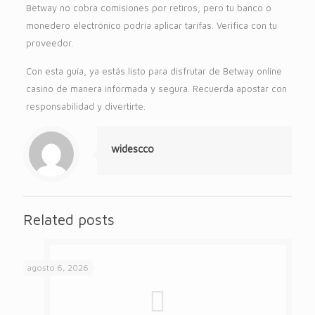
Betway no cobra comisiones por retiros, pero tu banco o
monedero electrónico podría aplicar tarifas. Verifica con tu
proveedor.
Con esta guía, ya estás listo para disfrutar de Betway online
casino de manera informada y segura. Recuerda apostar con
responsabilidad y divertirte.
widescco
Related posts
agosto 6, 2026