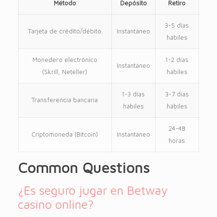
Método
Depósito
Retiro
3-5 días
Tarjeta de crédito/débito
Instantáneo
hábiles
Monedero electrónico
1-2 días
Instantáneo
(Skrill, Neteller)
hábiles
1-3 días
3-7 días
Transferencia bancaria
hábiles
hábiles
24-48
Criptomoneda (Bitcoin)
Instantáneo
horas
Common Questions
¿Es seguro jugar en Betway
casino online?