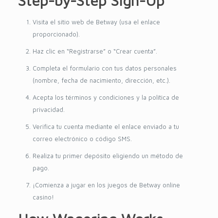
Step-by-Step Sign-Up
Visita el sitio web de Betway (usa el enlace
proporcionado).
Haz clic en “Registrarse” o “Crear cuenta”.
Completa el formulario con tus datos personales
(nombre, fecha de nacimiento, dirección, etc.).
Acepta los términos y condiciones y la política de
privacidad.
Verifica tu cuenta mediante el enlace enviado a tu
correo electrónico o código SMS.
Realiza tu primer depósito eligiendo un método de
pago.
¡Comienza a jugar en los juegos de Betway online
casino!