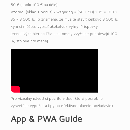
50 € (spolu 100 € na účte).
Vzorec: (vklad + bonus) × wagering = (50 + 50) × 35 = 100 ×
35 = 3 500 €. To znamená, že musíte staviť celkovo 3 500 €,
kým si môžete vybrať akékoľvek výhry. Príspevky
jednotlivých hier sa líšia – automaty zvyčajne prispievajú 100
%, stolové hry menej.
Pre vizuálny návod si pozrite video, ktoré podrobne
vysvetľuje výpočet a tipy na efektívne plnenie požiadaviek.
App & PWA Guide