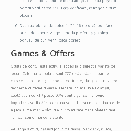
încarcă un document de identitate (buletin sau pașaport)
pentru verificarea KYC. Fără verificare, retragerile sunt
blocate.
După aprobare (de obicei în 24–48 de ore), poți face
prima depunere. Alege metoda preferată și aplică
bonusul de bun venit, dacă dorești.
Games & Offers
Odată ce contul este activ, ai acces la o selecție variată de
jocuri. Cele mai populare sunt
777 casino slots
– aparate
clasice cu trei role și simboluri de fructe, dar și sloturi video
moderne cu teme diverse. Fiecare joc are un RTP afișat;
caută titluri cu RTP peste 97% pentru șanse mai bune.
Important:
verifică întotdeauna volatilitatea unui slot înainte de
a juca sume mari – sloturile cu volatilitate mare plătesc mai
rar, dar sume mai consistente.
Pe lângă sloturi, găsești jocuri de masă (blackjack, ruletă,