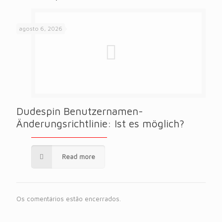
agosto 6, 2026
Dudespin Benutzernamen-
Änderungsrichtlinie: Ist es möglich?
Read more
Os comentários estão encerrados.