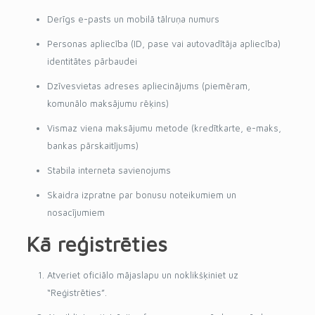
Derīgs e-pasts un mobilā tālruņa numurs
Personas apliecība (ID, pase vai autovadītāja apliecība)
identitātes pārbaudei
Dzīvesvietas adreses apliecinājums (piemēram,
komunālo maksājumu rēķins)
Vismaz viena maksājumu metode (kredītkarte, e-maks,
bankas pārskaitījums)
Stabila interneta savienojums
Skaidra izpratne par bonusu noteikumiem un
nosacījumiem
Kā reģistrēties
Atveriet oficiālo mājaslapu un noklikšķiniet uz
“Reģistrēties”.