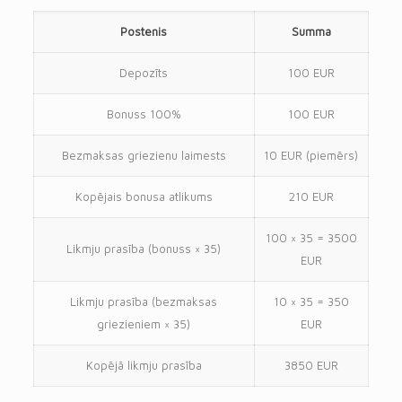
Postenis
Summa
Depozīts
100 EUR
Bonuss 100%
100 EUR
Bezmaksas griezienu laimests
10 EUR (piemērs)
Kopējais bonusa atlikums
210 EUR
100 × 35 = 3500
Likmju prasība (bonuss × 35)
EUR
Likmju prasība (bezmaksas
10 × 35 = 350
griezieniem × 35)
EUR
Kopējā likmju prasība
3850 EUR