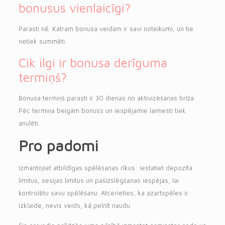
bonusus vienlaicīgi?
Parasti nē. Katram bonusa veidam ir savi noteikumi, un tie
netiek summēti.
Cik ilgi ir bonusa derīguma
termiņš?
Bonusa termiņš parasti ir 30 dienas no aktivizēšanas brīža.
Pēc termiņa beigām bonuss un iespējamie laimesti tiek
anulēti.
Pro padomi
Izmantojiet atbildīgas spēlēšanas rīkus: iestatiet depozīta
limitus, sesijas limitus un pašizslēgšanas iespējas, lai
kontrolētu savu spēlēšanu. Atcerieties, ka azartspēles ir
izklaide, nevis veids, kā pelnīt naudu.