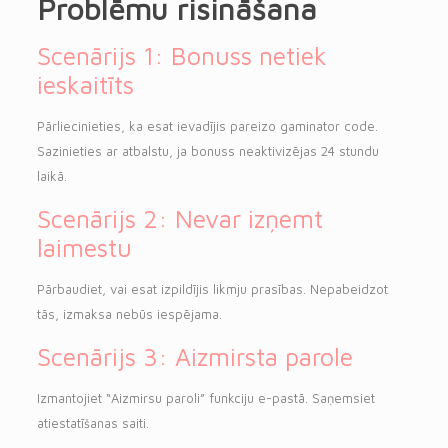
Problēmu risināšana
Scenārijs 1: Bonuss netiek
ieskaitīts
Pārliecinieties, ka esat ievadījis pareizo gaminator code.
Sazinieties ar atbalstu, ja bonuss neaktivizējas 24 stundu
laikā.
Scenārijs 2: Nevar izņemt
laimestu
Pārbaudiet, vai esat izpildījis likmju prasības. Nepabeidzot
tās, izmaksa nebūs iespējama.
Scenārijs 3: Aizmirsta parole
Izmantojiet “Aizmirsu paroli” funkciju e-pastā. Saņemsiet
atiestatīšanas saiti.