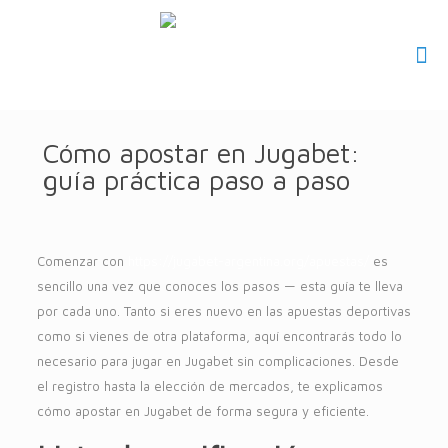
Cómo apostar en Jugabet:
guía práctica paso a paso
Comenzar con
https://jugabet-argentina.org/apuestas/
es
sencillo una vez que conoces los pasos — esta guía te lleva
por cada uno. Tanto si eres nuevo en las apuestas deportivas
como si vienes de otra plataforma, aquí encontrarás todo lo
necesario para jugar en Jugabet sin complicaciones. Desde
el registro hasta la elección de mercados, te explicamos
cómo apostar en Jugabet de forma segura y eficiente.