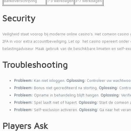
Bankoverschrijving
1-3 werkdagen
3-7 werkdagen
Security
Veiligheid staat voorop bij moderne online casino’s. Het comeon casi
2FA in voor extra accountbeveiliging. Let op: het casino opereert onde
belastingadviseur. Maak gebruik van de beschikbare limieten en self-ex
Troubleshooting
Probleem:
Kan niet inloggen.
Oplossing:
Controleer uw wachtwoor
Probleem:
Bonus niet gecrediteerd na storting.
Oplossing:
Contro
Probleem:
Opname in behandeling blijft hangen.
Oplossing:
Verifi
Probleem:
Spel laadt niet of hapert.
Oplossing:
Start de comeon a
Probleem:
Self-exclusion activeren.
Oplossing:
Ga naar het veran
Players Ask