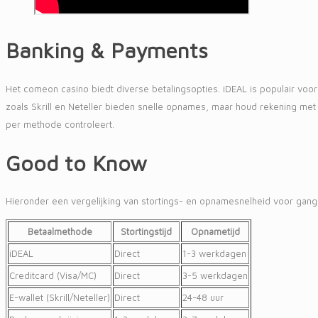
Banking & Payments
Het comeon casino biedt diverse betalingsopties. iDEAL is populair voo
zoals Skrill en Neteller bieden snelle opnames, maar houd rekening me
per methode controleert.
Good to Know
Hieronder een vergelijking van stortings- en opnamesnelheid voor gan
Betaalmethode
Stortingstijd
Opnametijd
iDEAL
Direct
1-3 werkdagen
Creditcard (Visa/MC)
Direct
3-5 werkdagen
E-wallet (Skrill/Neteller)
Direct
24-48 uur