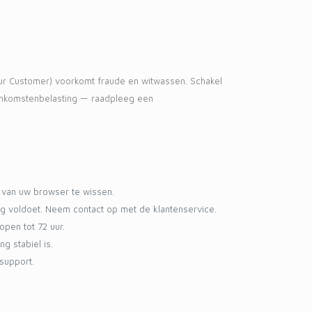
ur Customer) voorkomt fraude en witwassen. Schakel
n inkomstenbelasting — raadpleeg een
 van uw browser te wissen.
g voldoet. Neem contact op met de klantenservice.
pen tot 72 uur.
g stabiel is.
support.