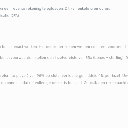
 en een recente rekening te uploaden. Dit kan enkele uren duren.
catie (2FA).
no bonus exact werken. Hieronder berekenen we een concreet voorbeeld.
nusvoorwaarden stellen een inzetvereiste van 35x (bonus + storting). De f
turn to player) van 96% op slots, verliest u gemiddeld 4% per inzet. Uw 
 opnemen nadat de volledige omzet is behaald. Gebruik een rekenmachine 