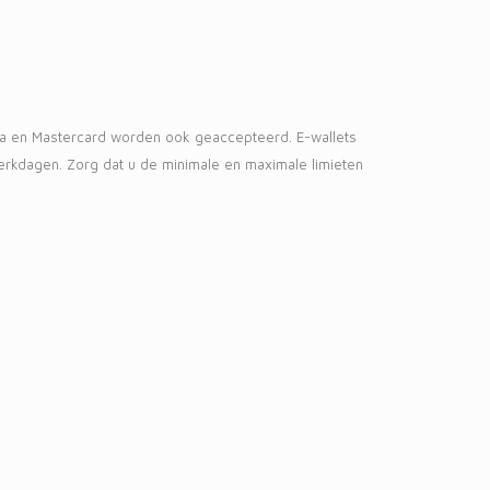
Visa en Mastercard worden ook geaccepteerd. E-wallets
erkdagen. Zorg dat u de minimale en maximale limieten