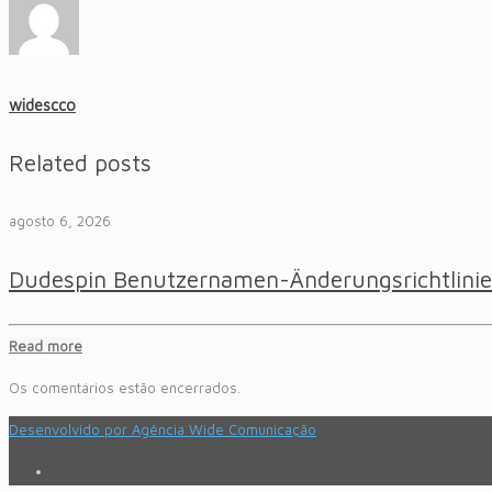
widescco
Related posts
agosto 6, 2026
Dudespin Benutzernamen-Änderungsrichtlinie:
Read more
Os comentários estão encerrados.
Desenvolvido por Agência Wide Comunicação