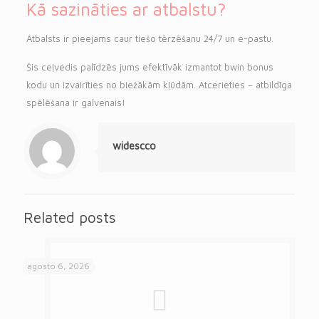
Kā sazināties ar atbalstu?
Atbalsts ir pieejams caur tiešo tērzēšanu 24/7 un e-pastu.
Šis ceļvedis palīdzēs jums efektīvāk izmantot bwin bonus
kodu un izvairīties no biežākām kļūdām. Atcerieties – atbildīga
spēlēšana ir galvenais!
widescco
Related posts
agosto 6, 2026