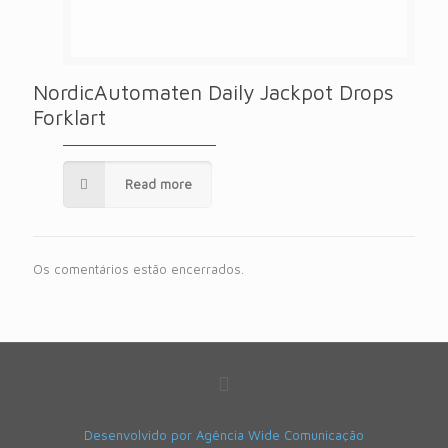
NordicAutomaten Daily Jackpot Drops
Forklart
Read more
Os comentários estão encerrados.
Desenvolvido por Agência Wide Comunicação