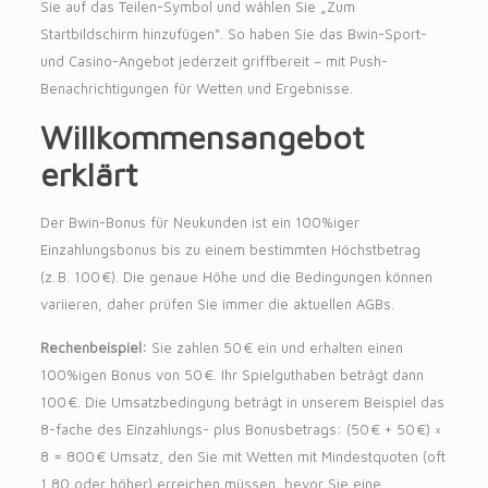
Sie auf das Teilen-Symbol und wählen Sie „Zum
Startbildschirm hinzufügen“. So haben Sie das Bwin-Sport-
und Casino-Angebot jederzeit griffbereit – mit Push-
Benachrichtigungen für Wetten und Ergebnisse.
Willkommensangebot
erklärt
Der Bwin-Bonus für Neukunden ist ein 100%iger
Einzahlungsbonus bis zu einem bestimmten Höchstbetrag
(z. B. 100 €). Die genaue Höhe und die Bedingungen können
variieren, daher prüfen Sie immer die aktuellen AGBs.
Rechenbeispiel:
Sie zahlen 50 € ein und erhalten einen
100%igen Bonus von 50 €. Ihr Spielguthaben beträgt dann
100 €. Die Umsatzbedingung beträgt in unserem Beispiel das
8-fache des Einzahlungs- plus Bonusbetrags: (50 € + 50 €) ×
8 = 800 € Umsatz, den Sie mit Wetten mit Mindestquoten (oft
1,80 oder höher) erreichen müssen, bevor Sie eine