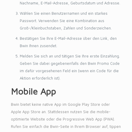
Nachname, E-Mail-Adresse, Geburtsdatum und Adresse.
Wählen Sie einen Benutzernamen und ein starkes
Passwort. Verwenden Sie eine Kombination aus
Groß-/Kleinbuchstaben, Zahlen und Sonderzeichen.
Bestätigen Sie Ihre E-Mail-Adresse über den Link, den
Bwin Ihnen zusendet.
Melden Sie sich an und tätigen Sie Ihre erste Einzahlung.
Geben Sie dabei gegebenenfalls den Bwin Promo Code
im dafür vorgesehenen Feld ein (wenn ein Code für die
Aktion erforderlich ist).
Mobile App
Bwin bietet keine native App im Google Play Store oder
Apple App Store an. Stattdessen nutzen Sie die mobile-
optimierte Website oder die Progressive Web App (PWA).
Rufen Sie einfach die Bwin-Seite in Ihrem Browser auf, tippen