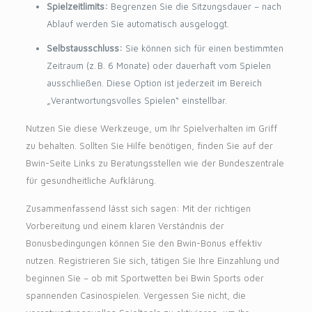
Spielzeitlimits:
Begrenzen Sie die Sitzungsdauer – nach
Ablauf werden Sie automatisch ausgeloggt.
Selbstausschluss:
Sie können sich für einen bestimmten
Zeitraum (z. B. 6 Monate) oder dauerhaft vom Spielen
ausschließen. Diese Option ist jederzeit im Bereich
„Verantwortungsvolles Spielen“ einstellbar.
Nutzen Sie diese Werkzeuge, um Ihr Spielverhalten im Griff
zu behalten. Sollten Sie Hilfe benötigen, finden Sie auf der
Bwin-Seite Links zu Beratungsstellen wie der Bundeszentrale
für gesundheitliche Aufklärung.
Zusammenfassend lässt sich sagen: Mit der richtigen
Vorbereitung und einem klaren Verständnis der
Bonusbedingungen können Sie den Bwin-Bonus effektiv
nutzen. Registrieren Sie sich, tätigen Sie Ihre Einzahlung und
beginnen Sie – ob mit Sportwetten bei Bwin Sports oder
spannenden Casinospielen. Vergessen Sie nicht, die