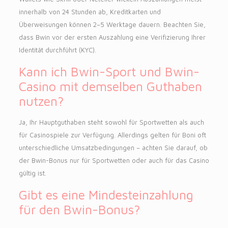
innerhalb von 24 Stunden ab, Kreditkarten und
Überweisungen können 2–5 Werktage dauern. Beachten Sie,
dass Bwin vor der ersten Auszahlung eine Verifizierung Ihrer
Identität durchführt (KYC).
Kann ich Bwin-Sport und Bwin-
Casino mit demselben Guthaben
nutzen?
Ja, Ihr Hauptguthaben steht sowohl für Sportwetten als auch
für Casinospiele zur Verfügung. Allerdings gelten für Boni oft
unterschiedliche Umsatzbedingungen – achten Sie darauf, ob
der Bwin-Bonus nur für Sportwetten oder auch für das Casino
gültig ist.
Gibt es eine Mindesteinzahlung
für den Bwin-Bonus?