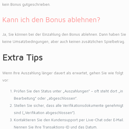
kein Bonus gutgeschrieben.
Kann ich den Bonus ablehnen?
Ja, Sie können bei der Einzahlung den Bonus ablehnen. Dann haben Sie
keine Umsatzbedingungen, aber auch keinen zusätzlichen Spielbetrag.
Extra Tips
Wenn Ihre Auszahlung länger dauert als erwartet, gehen Sie wie folgt
vor:
Prüfen Sie den Status unter „Auszahlungen” – oft steht dort „in
Bearbeitung” oder „abgeschlossen”.
Stellen Sie sicher, dass alle Verifikationsdokumente genehmigt
sind („Verifikation abgeschlossen”).
Kontaktieren Sie den Kundensupport per Live-Chat oder E‑Mail.
Nennen Sie Ihre Transaktions-ID und das Datum.