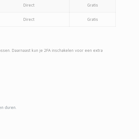
Direct
Gratis
Direct
Gratis
sen. Daarnaast kun je 2FA inschakelen voor een extra
en duren.