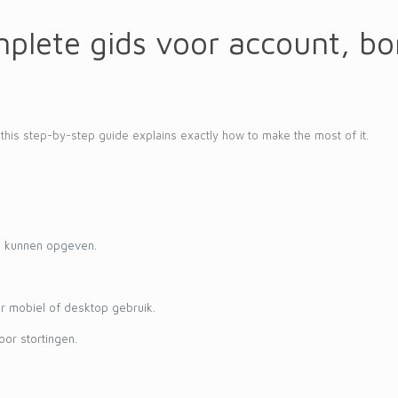
plete gids voor account, bo
this step-by-step guide explains exactly how to make the most of it.
s kunnen opgeven.
r mobiel of desktop gebruik.
oor stortingen.