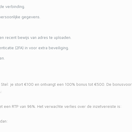
gde verbinding.
 persoonlijke gegevens.
en recent bewijs van adres te uploaden.
icatie (2FA) in voor extra beveiliging.
en.
 Stel: je stort €100 en ontvangt een 100% bonus tot €500. De bonusvoor
s:
met een RTP van 96%. Het verwachte verlies over de inzetvereiste is:
 dan: