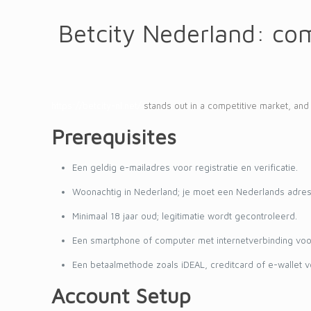
Betcity Nederland: com
https://betcity-nl.net/
stands out in a competitive market, and 
Prerequisites
Een geldig e-mailadres voor registratie en verificatie.
Woonachtig in Nederland; je moet een Nederlands adre
Minimaal 18 jaar oud; legitimatie wordt gecontroleerd.
Een smartphone of computer met internetverbinding voo
Een betaalmethode zoals iDEAL, creditcard of e-wallet v
Account Setup