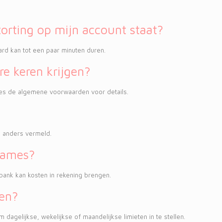
torting op mijn account staat?
card kan tot een paar minuten duren.
e keren krijgen?
es de algemene voorwaarden voor details.
 anders vermeld.
names?
bank kan kosten in rekening brengen.
len?
 dagelijkse, wekelijkse of maandelijkse limieten in te stellen.