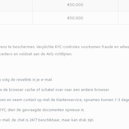
€50.000
€50.000
vens te beschermen. Verplichte KYC-controles voorkomen fraude en witwas
enters en voldoet aan de AVG-richtlijnen.
volg de resetlink in je e-mail.
euw de browser cache of schakel over naar een andere browser.
pen en neem contact op met de klantenservice; opnames kunnen 1-3 dag
 KYC; dien de gevraagde documenten opnieuw in.
mail; de chat is 24/7 beschikbaar, maar kan druk zijn.