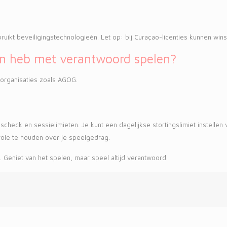
bruikt beveiligingstechnologieën. Let op: bij Curaçao-licenties kunnen win
en heb met verantwoord spelen?
porganisaties zoals AGOG.
scheck en sessielimieten. Je kunt een dagelijkse stortingslimiet instellen
role te houden over je speelgedrag.
. Geniet van het spelen, maar speel altijd verantwoord.