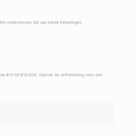
sten onderworpen zijn aan lokale belastingen.
 van €10 tot €10.000. Gebruik de zelfuitsluiting voor een