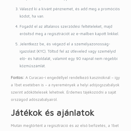
Válaszd ki a kívánt pénznemet, és add meg a promóciós
kódot, ha van.
Fogadd el az általános szerződési feltételeket, majd
erősítsd meg a regisztrációt az e-mailben kapott linkkel.
Jelentkezz be, és végezd el a személyazonosság-
igazolást (KYC). Töltsd fel az útleveled vagy személyid
elő- és hátoldalát, valamint egy 90 napnál nem régebbi
közműszámlát.
Fontos:
A Curacao-i engedéllyel rendelkező kaszinóknál – így
a 1bet esetében is – a nyeremények a helyi adójogszabályok
szerint adókötelesek lehetnek. Érdemes tájékozódni a saját
országod adószabályairól.
Játékok és ajánlatok
Miután megtörtént a regisztráció és az első befizetés, a 1bet