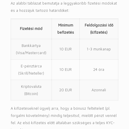
Az alábbi táblázat bemutatja a leggyakoribb fizetési módokat
és a hozzájuk tartozó határidőket:
Minimum
Feldolgozási idő
Fizetési mód
befizetés
(kifizetés)
Bankkártya
10 EUR
1-3 munkanap
(Visa/Mastercard)
E-pénztárca
10 EUR
24 óra
(Skrill/Neteller)
Kriptovaluta
20 EUR
Azonnali
(Bitcoin)
A kifizetéseknél ügyelj arra, hogy a bónusz feltételeit (pl.
forgalmi követelmény) mindig teljesítsd, mielőtt pénzt vennél
fel. Az első kifizetés előtt általában szükséges a teljes KYC-