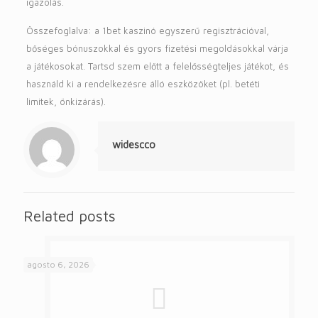
igazolás.
Összefoglalva: a 1bet kaszinó egyszerű regisztrációval,
bőséges bónuszokkal és gyors fizetési megoldásokkal várja
a játékosokat. Tartsd szem előtt a felelősségteljes játékot, és
használd ki a rendelkezésre álló eszközöket (pl. betéti
limitek, önkizárás).
widescco
Related posts
agosto 6, 2026